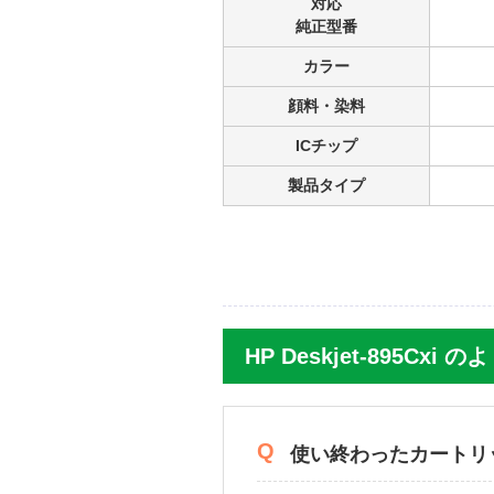
対応
純正型番
黒インクについては多量消費す
入手の方が早いのでとても役立
カラー
顔料・染料
5.0
評価：
ICチップ
山口県のお客様
製品タイプ
商品：
HP45 51645AA#003(黒) HPリ
プリンター：hp930c
良いサイトに巡り会えま
いつもの半額以下で購入できし
次回からもお世話になります。
HP Deskjet-895Cxi
使い終わったカートリ