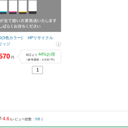
823D(3色カラー) HPリサイクル
リッジ
44%お得
570
純正より
円
（参考価格：4,630 円）
4.6
(レビュー総数：
5件
)