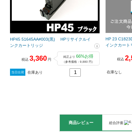
HP 23 C1
HP45 51645AA#003(黒) HPリサイクルイ
インクカート
ンクカートリッジ
66%お得
2,
3,360
純正より
税込
税込
円
（参考価格：9,880 円）
在庫なし
在庫あり
当日出荷
商品レビュー
総合評価