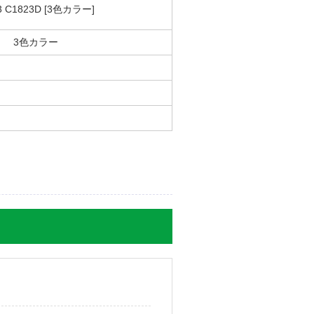
3 C1823D [3色カラー]
店での入手よりも革命さんでの
3色カラー
日】2019年08月09日
【ご注文回数】 初回