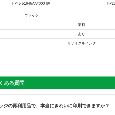
HP45 51645AA#003 [黒]
HP2
るので安い価格提供はありがたい。古いプリンターなので量販
っています。
ブラック
染料
【投稿
あり
リサイクルインク
サイクルインクカートリッジ
した。
かも翌日配達してもらい本当に助かりました。
 のよくある質問
ッジの再利用品で、本当にきれいに印刷できますか？