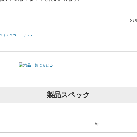
【投稿
サイクルインクカートリッジ
低いものでありました。しかし実際に使用して
した。
下で経済的にも助かりました。
を考えていたものが ...
[続きを読む]
製品スペック
【投
サイクルインクカートリッジ
hp