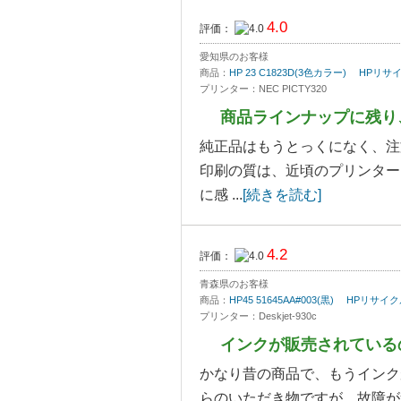
4.0
評価：
愛知県のお客様
商品：
HP 23 C1823D(3色カラー) HP
プリンター：NEC PICTY320
商品ラインナップに残り
純正品はもうとっくになく、注
印刷の質は、近頃のプリンター
に感 ...
[続きを読む]
4.2
評価：
青森県のお客様
商品：
HP45 51645AA#003(黒) HPリ
プリンター：Deskjet-930c
インクが販売されている
かなり昔の商品で、もうインク
らのいただき物ですが、故障が