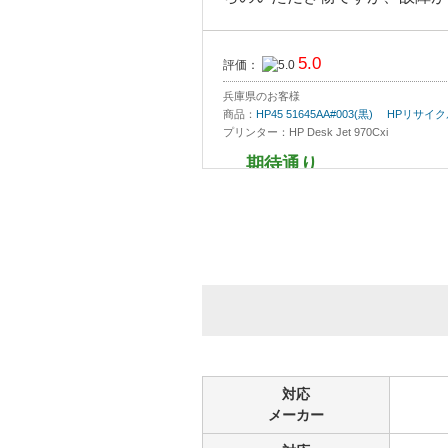
5.0
評価：
兵庫県のお客様
商品：
HP45 51645AA#003(黒) HPリ
プリンター：HP Desk Jet 970Cxi
期待通り
純正品でないことから期待度は
みると満足出来るものでありま
価格的にも純正品に比べ半額以
古いプリンターなので、廃棄処分
5.0
評価：
東京都のお客様
対応
商品：
HP45 51645AA#003(黒) HPリ
プリンター：HP815C
メーカー
印刷充実