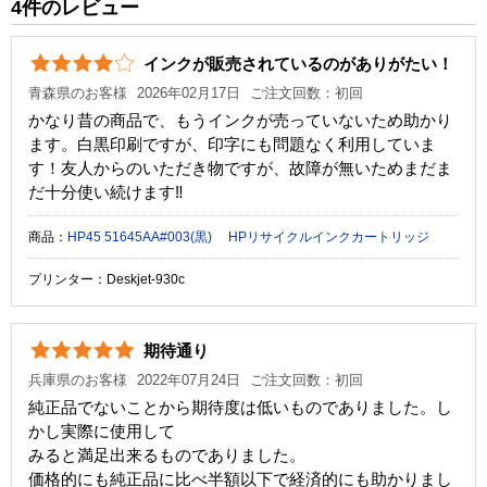
Picty-4000
4件のレビュー
カラー
ブラック
Picty-820G
Picty-820W
インクが販売されているのがありがたい！
顔料・染料
染料
Picty-860
青森県のお客様
2026年02月17日
ご注文回数：初回
ICチップ
あり
かなり昔の商品で、もうインクが売っていないため助かり
Picty-900
ます。白黒印刷ですが、印字にも問題なく利用していま
製品タイプ
リサイクルインク
Picty-920
す！友人からのいただき物ですが、故障が無いためまだま
Picty-920S
だ十分使い続けます‼︎
Picty-960
商品：
HP45 51645AA#003(黒) HPリサイクルインクカートリッジ
プリンター：Deskjet-930c
期待通り
兵庫県のお客様
2022年07月24日
ご注文回数：初回
純正品でないことから期待度は低いものでありました。し
かし実際に使用して
みると満足出来るものでありました。
価格的にも純正品に比べ半額以下で経済的にも助かりまし