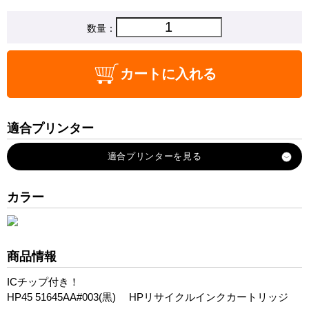
数量：
カートに入れる
適合プリンター
Deskjet-1120c
Deskjet-1125c
Deskjet-1220c
カラー
Deskjet-710c
Deskjet-720c
Deskjet-815c
商品情報
Deskjet-815c-SW
ICチップ付き！
Deskjet-850c
HP45 51645AA#003(黒) HPリサイクルインクカートリッジ
Deskjet-880c