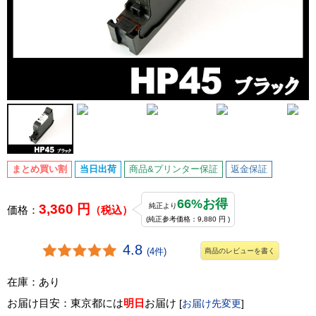
まとめ買い割
当日出荷
商品&プリンター保証
返金保証
66%お得
3,360 円
純正より
価格：
（税込）
(純正参考価格：9,880 円 )
4.8
(4件)
商品のレビューを書く
在庫：あり
お届け目安：東京都には
明日
お届け
[
お届け先変更
]