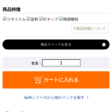
Deskjet-895cxi
商品特徴
Deskjet-930c
Deskjet-955c
Deskjet-955c-AP
商品特徴について
Deskjet-957c
Deskjet-957c-AP
Deskjet-970cxi
製品スペック
Deskjet-990cm‐series
Deskjet-990cxi
対応
数量：
hp
Photosmart-1000
メーカー
Photosmart-1215
対応
HP45 51645AA#003 [黒]
カートに入れる
Photosmart-1315
純正型番
Photosmart-P1000
商品コード
HP45
Photosmart-P1100
hp45シリーズから他のインクを探す
Picty-320
税込価格
3,360 円
Picty-400
純正参考価格
9,880 円