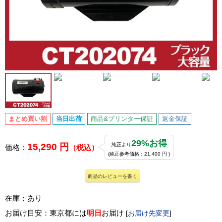
まとめ買い割
当日出荷
商品&プリンター保証
返金保証
29%お得
15,290 円
純正より
価格：
（税込）
(純正参考価格：21,400 円 )
商品のレビューを書く
在庫：あり
お届け目安：東京都には
明日
お届け
[
お届け先変更
]