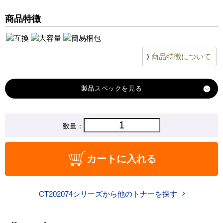
商品特徴
商品特徴について
製品スペック
対応
数量：
富士ゼロックス
メーカー
対応
CT202074
カートに入れる
純正型番
商品コード
CT202074_cu
CT202074シリーズから他のトナーを探す
税込価格
15,290 円
純正参考価格
21,400 円