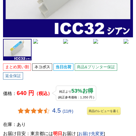
まとめ買い割
ネコポス
当日出荷
商品&プリンター保証
返金保証
53%お得
640 円
純正より
価格：
（税込）
(純正参考価格：1,350 円 )
4.5
(11件)
商品のレビューを書く
在庫：あり
お届け目安：東京都には
明日
お届け
[
お届け先変更
]