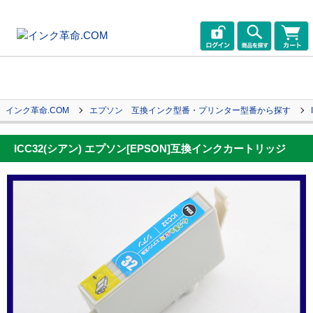
インク革命.COM
エプソン 互換インク型番・プリンター型番から探す
ICC32(シアン) エプソン[EPSON]互換インクカートリッジ