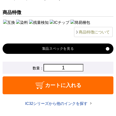
PM-D800
PM-G700
商品特徴
PM-G720
PM-G730
PM-G800
商品特徴について
PM-G820
製品スペック
対応
数量：
エプソン
メーカー
対応
ICC32
カートに入れる
純正型番
商品コード
IC32-002
IC32シリーズから他のインクを探す
税込価格
640 円