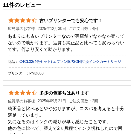
純正参考価格
1,350 円
11件のレビュー
カラー
シアン
古いプリンターでも安心です！
顔料・染料
染料
広島県のお客様
2025年12月30日
ご注文回数：4回
ICチップ
あり
あまりにも古いプリンターなので実店舗でなかなか売って
ないので助かります。品質も純正品と比べても変わらない
製品タイプ
互換インク
です。何より安くて助かります。
商品：
IC4CL32(4色セット) エプソン[EPSON]互換インクカートリッジ
プリンター：PMD600
多少の色落ちはあります
佐賀県のお客様
2025年09月21日
ご注文回数：2回
純正品と比べるとやや劣りますが、コスパを考えると十分
満足しています。
気になるのはインクの減りが早く感じたことです。
他の色に比べて、替えて2ヵ月程でインク切れしたので困