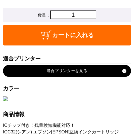
数量：
カートに入れる
適合プリンター
PM-A700
PM-A750
PM-A850
カラー
PM-A870
PM-A890
PM-D600
商品情報
PM-D750
ICチップ付き！残量検知機能対応！
PM-D770
ICC32(シアン) エプソン[EPSON]互換インクカートリッジ