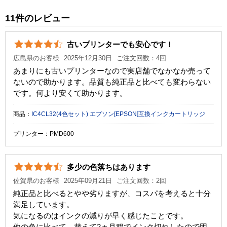
純正参考価格
5,180 円
11件のレビュー
カラー
ブラック
シアン
マゼンタ
イエロー
古いプリンターでも安心です！
顔料・染料
染料
広島県のお客様
2025年12月30日
ご注文回数：4回
ICチップ
あり
あまりにも古いプリンターなので実店舗でなかなか売って
ないので助かります。品質も純正品と比べても変わらない
製品タイプ
互換インク
です。何より安くて助かります。
商品：
IC4CL32(4色セット) エプソン[EPSON]互換インクカートリッジ
プリンター：PMD600
多少の色落ちはあります
佐賀県のお客様
2025年09月21日
ご注文回数：2回
純正品と比べるとやや劣りますが、コスパを考えると十分
満足しています。
気になるのはインクの減りが早く感じたことです。
他の色に比べて、替えて2ヵ月程でインク切れしたので困