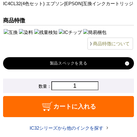
IC4CL32(4色セット) エプソン[EPSON]互換インクカートリッジ
PM-D800
PM-G700
商品特徴
PM-G720
PM-G730
PM-G800
商品特徴について
PM-G820
製品スペック
対応
数量：
エプソン
メーカー
対応
ICBK32
カートに入れる
ICC32
ICM32
ICY32
純正型番
商品コード
IC32-007
IC32シリーズから他のインクを探す
税込価格
2,320 円