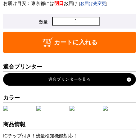
お届け目安：東京都には
明日
お届け
[
お届け先変更
]
数量：
カートに入れる
適合プリンター
PM-A700
PM-A750
PM-A850
カラー
PM-A870
PM-A890
PM-D600
商品情報
PM-D750
ICチップ付き！残量検知機能対応！
PM-D770