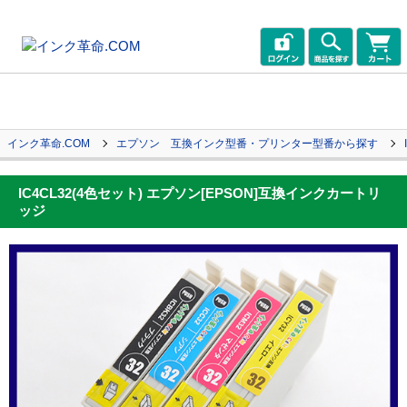
インク革命.COM
エプソン 互換インク型番・プリンター型番から探す
IC4CL32(4色セット) エプソン[EPSON]互換インクカートリ
ッジ