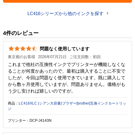
商品コード
LC416XL-4PK_N
LC416シリーズから他のインクを探す
税込価格
11,500 円
純正参考価格
21,380 円
4件のレビュー
カラー
ブラック
シアン
マゼンタ
イ
問題なく使用しています
顔料・染料
顔料
東京都のお客様
2026年07月21日
ご注文回数：初回
ICチップ
あり
これまで他社の互換性インクでプリンターが機能しなくな
ることが何度かあったので、最初は購入することに不安で
製品タイプ
互換インク
したが、今回は問題なく使用できています。既に購入して
から数ヶ月使用していますが、問題ありません。価格がも
う少し安ければ嬉しいのですが。
商品：
LC416XLC (シアン大容量)ブラザー[brother]互換インクカートリッ
ジ
プリンター：DCP-J4143N