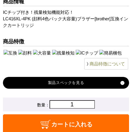
商品情報
MFC-J4543N
ICチップ付き！残量検知機能対応！
LC416XL-4PK (顔料4色パック大容量)ブラザー[brother]互換イン
クカートリッジ
商品特徴
商品特徴について
製品スペック
対応
数量：
ブラザー
メーカー
対応
LC416XLBK
カートに入れる
LC416XLC
LC416XLM
LC
純正型番