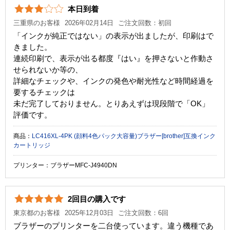
本日到着
三重県のお客様
2026年02月14日
ご注文回数：初回
「インクが純正ではない」の表示が出ましたが、印刷はで
きました。
連続印刷で、表示が出る都度『はい』を押さないと作動さ
せられないか等の、
詳細なチェックや、インクの発色や耐光性など時間経過を
要するチェックは
未だ完了しておりません。とりあえずは現段階で「OK」
評価です。
商品：
LC416XL-4PK (顔料4色パック大容量)ブラザー[brother]互換インク
カートリッジ
プリンター：ブラザーMFC-J4940DN
2回目の購入です
東京都のお客様
2025年12月03日
ご注文回数：6回
ブラザーのプリンターを二台使っています。違う機種であ