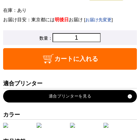
在庫：あり
お届け目安：東京都には
明後日
お届け
[
お届け先変更
]
数量：
カートに入れる
適合プリンター
DCP-J4140N
MFC-J4440N
MFC-J4540N
カラー
MFC-J4940DN
DCP-J4143N
MFC-J4443N