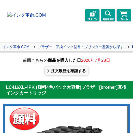
インク革命.COM
ブラザー 互換インク型番・プリンター型番から探す
前回こちらの
商品を購入した日
2026年7月28日
注文履歴を確認する
LC416XL-4PK (顔料4色パック大容量)ブラザー[brother]互換
インクカートリッジ