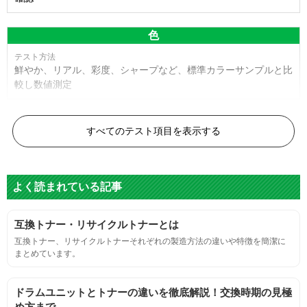
色
鮮やか、リアル、彩度、シャープなど、標準カラーサンプルと比
較し数値測定
白黒ドット
すべてのテスト項目を表示する
目視検査またはドットサイズ比較ボードを使用し数値測定
よく読まれている記事
グレースケール
互換トナー・リサイクルトナーとは
目視検査にて数値測定
互換トナー、リサイクルトナーそれぞれの製造方法の違いや特徴を簡潔に
まとめています。
ページ収量
ドラムユニットとトナーの違いを徹底解説！交換時期の見極
連続印刷時の安定した印刷枚数測定
め方まで