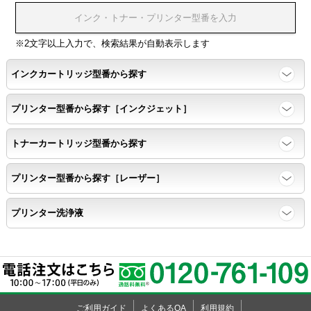
印刷耐久性
※2文字以上入力で、検索結果が自動表示します
ページ印刷可能枚数・連続印刷時の安定性・経時変化の影響の確
インクカートリッジ型番から探す
認
プリンター型番から探す［インクジェット］
寿命レポート
トナーカートリッジ型番から探す
ページ収量、1,000ページあたりのパウダー消費量、転写率、
SAD値を計測
プリンター型番から探す［レーザー］
落下試験
プリンター洗浄液
各側面から落下テストを実施し、製品に傷、ひび割れ、粉漏れ等
がない
外観
ご利用ガイド
よくあるQA
利用規約