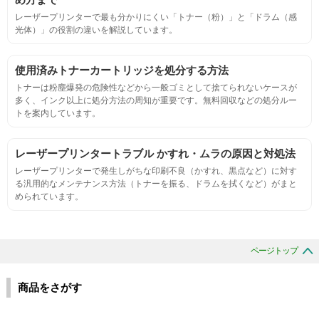
レーザープリンターで最も分かりにくい「トナー（粉）」と「ドラム（感
光体）」の役割の違いを解説しています。
定着度
摩擦試験機で濃度値を測定
使用済みトナーカートリッジを処分する方法
トナーは粉塵爆発の危険性などから一般ゴミとして捨てられないケースが
多く、インク以上に処分方法の周知が重要です。無料回収などの処分ルー
適合性
トを案内しています。
プリンターへの装着・固定位置の確認・接点の状態の確認
レーザープリンタートラブル かすれ・ムラの原因と対処法
レーザープリンターで発生しがちな印刷不良（かすれ、黒点など）に対す
生涯印刷
る汎用的なメンテナンス方法（トナーを振る、ドラムを拭くなど）がまと
められています。
サンプルを規定枚数以上印刷できる
印刷中に紙詰まり、異音、粉漏れ等の異常がないことを確認
ページトップ
環境耐性
商品をさがす
温度変化耐性・湿度影響・保管条件適合性の確認