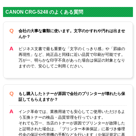
対応
キヤノン
メーカー
CANON CRG-524II のよくある質問
対応
CRG-524II
純正型番
会社の大事な書類に使います。文字のかすれや汚れは出ませ
んか？
カテゴリ
CRG-524IIシリーズ
ビジネス文書で最も重要な「文字のくっきり感」や「罫線の
カラー
ブラック
再現性」など、純正品と同様に近い品質で印刷が可能です。
万が一、明らかな印字不良があった場合は保証の対象となり
ICチップ
あり
ますので、安心してご利用ください。
製品タイプ
互換トナー
もし購入したトナーが原因で会社のプリンターが壊れたら保
証してもらえますか？
インク革命では、業務用途でも安心してご使用いただけるよ
う互換トナーの検品・品質管理を行っています。
それでも万一、当店のトナーが原因でプリンターが故障した
と証明された場合は、「プリンター本体保証」に基づき修理
代金の保証や代替機の手配などを行います（※保証規定に基