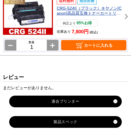
送料無料
当日出荷
CRG-524II（ブラック）キヤノン[C
anon]高品質互換トナーカートリッ
ジ
85%お得
純正より
7,800円
在庫あり
(税込)
数量
カートに入れる
レビュー
まだレビューがありません。
適合プリンター
Satera-LBP6700
製品スペック
Satera-LBP6710i