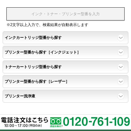
温度変化耐性・湿度影響・保管条件適合性の確認
印刷耐久性
※2文字以上入力で、検索結果が自動表示します
ページ印刷可能枚数・連続印刷時の安定性・経時変化の影響の確
インクカートリッジ型番から探す
認
プリンター型番から探す［インクジェット］
寿命レポート
トナーカートリッジ型番から探す
ページ収量、1,000ページあたりのパウダー消費量、転写率、
SAD値を計測
プリンター型番から探す［レーザー］
落下試験
プリンター洗浄液
各側面から落下テストを実施し、製品に傷、ひび割れ、粉漏れ等
がない
外観