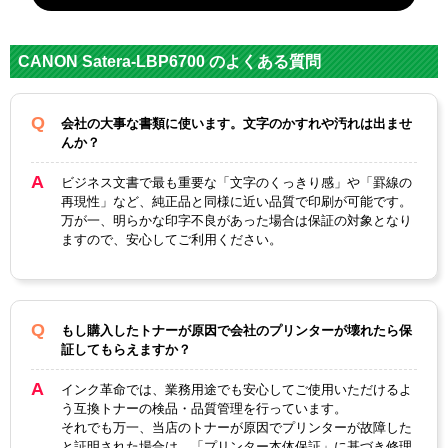
対応
キヤノン
メーカー
CANON Satera-LBP6700 のよくある質問
対応
CRG-524II
純正型番
会社の大事な書類に使います。文字のかすれや汚れは出ませ
んか？
カラー
ブラック
ビジネス文書で最も重要な「文字のくっきり感」や「罫線の
ICチップ
あり
再現性」など、純正品と同様に近い品質で印刷が可能です。
万が一、明らかな印字不良があった場合は保証の対象となり
製品タイプ
互換トナー
ますので、安心してご利用ください。
もし購入したトナーが原因で会社のプリンターが壊れたら保
証してもらえますか？
インク革命では、業務用途でも安心してご使用いただけるよ
う互換トナーの検品・品質管理を行っています。
それでも万一、当店のトナーが原因でプリンターが故障した
と証明された場合は、「プリンター本体保証」に基づき修理