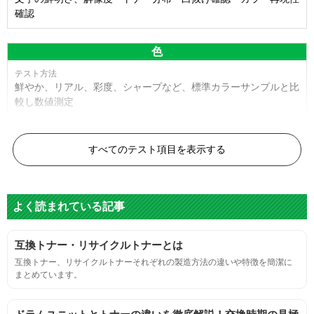
確認
色
鮮やか、リアル、彩度、シャープなど、標準カラーサンプルと比
較し数値測定
白黒ドット
すべてのテスト項目を表示する
目視検査またはドットサイズ比較ボードを使用し数値測定
よく読まれている記事
グレースケール
互換トナー・リサイクルトナーとは
目視検査にて数値測定
互換トナー、リサイクルトナーそれぞれの製造方法の違いや特徴を簡潔に
まとめています。
ページ収量