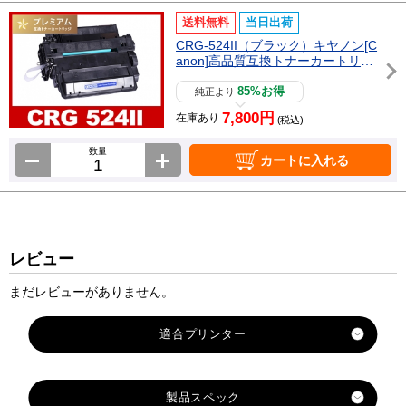
送料無料
当日出荷
CRG-524II（ブラック）キヤノン[C
anon]高品質互換トナーカートリッ
ジ
85%お得
純正より
7,800円
在庫あり
(税込)
数量
カートに入れる
レビュー
まだレビューがありません。
製品スペック