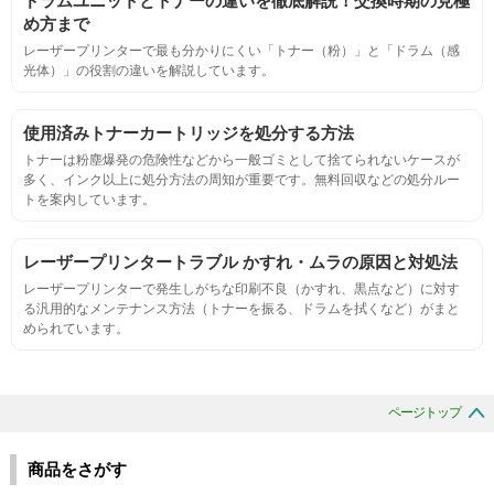
ドラムユニットとトナーの違いを徹底解説！交換時期の見極
連続印刷時の安定した印刷枚数測定
め方まで
レーザープリンターで最も分かりにくい「トナー（粉）」と「ドラム（感
光体）」の役割の違いを解説しています。
定着度
摩擦試験機で濃度値を測定
使用済みトナーカートリッジを処分する方法
トナーは粉塵爆発の危険性などから一般ゴミとして捨てられないケースが
多く、インク以上に処分方法の周知が重要です。無料回収などの処分ルー
適合性
トを案内しています。
プリンターへの装着・固定位置の確認・接点の状態の確認
レーザープリンタートラブル かすれ・ムラの原因と対処法
レーザープリンターで発生しがちな印刷不良（かすれ、黒点など）に対す
生涯印刷
る汎用的なメンテナンス方法（トナーを振る、ドラムを拭くなど）がまと
められています。
サンプルを規定枚数以上印刷できる
印刷中に紙詰まり、異音、粉漏れ等の異常がないことを確認
ページトップ
環境耐性
商品をさがす