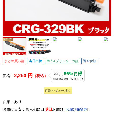
まとめ買い割
当日出荷
商品&プリンター保証
返金保証
56%お得
2,250 円
純正より
価格：
（税込）
(純正参考価格：5,080 円 )
商品のレビューを書く
在庫：あり
お届け目安：東京都には
明日
お届け
[
お届け先変更
]