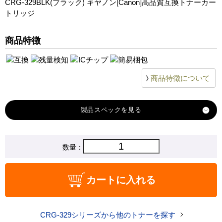
CRG-329BLK(ブラック) キヤノン[Canon]高品質互換トナーカー
トリッジ
商品特徴
商品特徴について
製品スペック
対応
数量：
キヤノン
メーカー
対応
CRG-329BLK ブラック
カートに入れる
純正型番
商品コード
CRG-329BLK_High
CRG-329シリーズから他のトナーを探す
税込価格
2,250 円