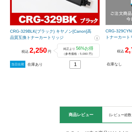
CRG-329CY
CRG-329BLK(ブラック) キヤノン[Canon]高
トナーカート
品質互換トナーカートリッジ
56%お得
2,
2,250
純正より
税込
税込
円
（参考価格：5,080 円）
在庫なし
在庫あり
当日出荷
商品レビュー
(レビュー総数