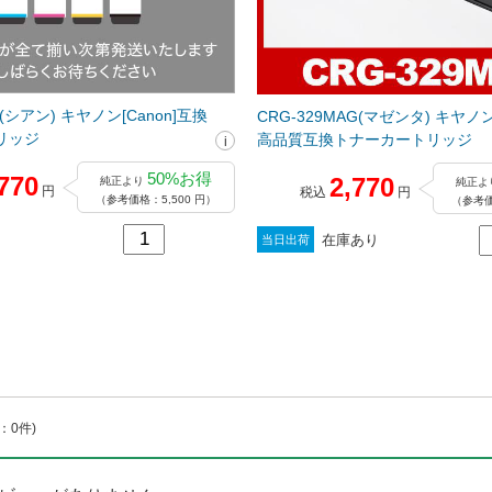
N(シアン) キヤノン[Canon]互換
CRG-329MAG(マゼンタ) キヤノン[
リッジ
高品質互換トナーカートリッジ
50%お得
770
2,770
純正より
純正よ
円
税込
円
（参考価格：5,500 円）
（参考価
在庫あり
当日出荷
：0件)