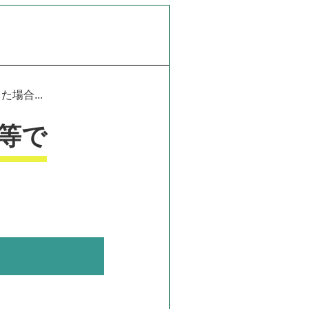
場合...
等で