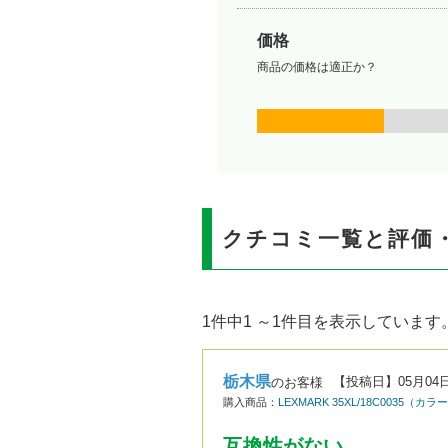
価格
商品の価格は適正か？
クチコミ一覧と評価
1件中1 ～1件目を表示しています
栃木県
【投稿日】
05月04
のお客様
購入商品：
LEXMARK 35XL/18C003
互換性がない