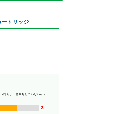
クカートリッジ
は長持ちし、色褪せしていないか？
3