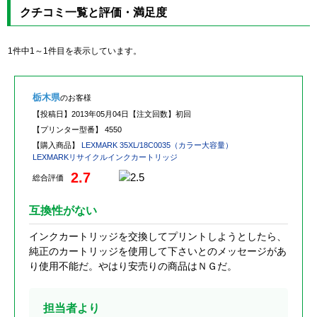
クチコミ一覧と評価・満足度
1件中1～1件目を表示しています。
栃木県
のお客様
【投稿日】
2013年05月04日
【注文回数】
初回
【プリンター型番】
4550
【購入商品】
LEXMARK 35XL/18C0035（カラー大容量）
LEXMARKリサイクルインクカートリッジ
2.7
総合評価
互換性がない
インクカートリッジを交換してプリントしようとしたら、
純正のカートリッジを使用して下さいとのメッセージがあ
り使用不能だ。やはり安売りの商品はＮＧだ。
担当者より