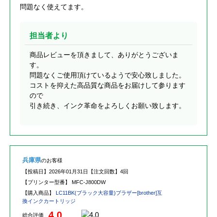
問題なく使えてます。
担当者より
商品レビューを頂きまして、ありがとうございま
す。
問題なくご使用頂けているようで安心致しました。
コストを抑えた高品質な商品をお届けして参ります
ので
引き続き、インク革命をよろしくお願い致します。
兵庫県
のお客様
【投稿日】
2026年01月31日
【注文回数】
4回
【プリンター型番】
MFC-J800DW
【購入商品】
LC11BK(ブラック大容量)ブラザー[brother]互
換インクカートリッジ
4.0
総合評価