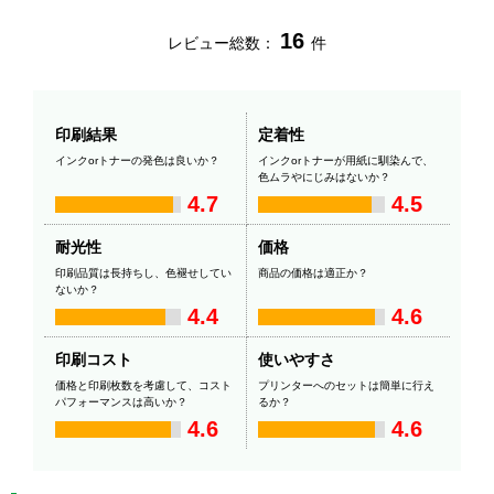
16
レビュー総数：
件
印刷結果
定着性
インクorトナーの発色は良いか？
インクorトナーが用紙に馴染んで、
色ムラやにじみはないか？
4.7
4.5
耐光性
価格
印刷品質は長持ちし、色褪せしてい
商品の価格は適正か？
ないか？
4.4
4.6
印刷コスト
使いやすさ
価格と印刷枚数を考慮して、コスト
プリンターへのセットは簡単に行え
パフォーマンスは高いか？
るか？
4.6
4.6