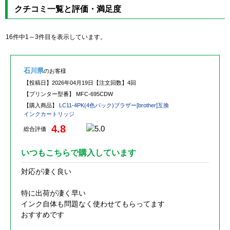
クチコミ一覧と評価・満足度
16件中1～3件目を表示しています。
石川県
のお客様
【投稿日】
2026年04月19日
【注文回数】
4回
【プリンター型番】
MFC-695CDW
【購入商品】
LC11-4PK(4色パック)ブラザー[brother]互換
インクカートリッジ
4.8
総合評価
いつもこちらで購入しています
対応が凄く良い
特に出荷が凄く早い
インク自体も問題なく使わせてもらってます
おすすめです