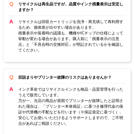
顔料・
リサイクルは再生品ですが、品質やインク残量表示は安定し
染料
染料
ますか？
ICチッ
リサイクルは回収カートリッジを洗浄・再充填して再利用す
あり
プ
るため、個体差が出やすい場合があります。
残量表示や装着時の認識も、機種やICチップの仕様によって
製品タ
挙動が変わる場合があります。購入前に「残量表示の注意
リサイクルインク
イプ
点」と「不具合時の交換対応」が明記されているかを確認し
てください。
目詰まりやプリンター故障のリスクはありませんか？
インク革命ではリサイクルインクも検品・品質管理を行った
うえで販売しています。
万が一、当店の商品が原因でプリンターが故障したと証明さ
れた場合は、「プリンター本体保証」に基づき修理代金の保
証や代替機の手配などを行います（※保証規定に基づく）。
安心してお使いいただけるようサポートしますので、ご不明
点があればご相談ください。