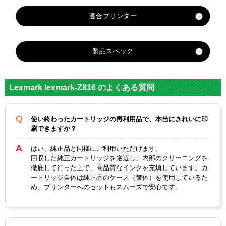
製品スペック
対応
メーカ
レックスマーク
Lexmark lexmark-Z816 のよくある質問
ー
LEXMA
LEXMA
使い終わったカートリッジの再利用品で、本当にきれいに印
LEXMA
LEXMA
RK
RK
刷できますか？
RK
RK
対応
35XL/18
34XL/18
33/18C0
32/18C0
純正型
C0035
C0034
はい、純正品と同様にご利用いただけます。
033A-
032A-
回収した純正カートリッジを厳選し、内部のクリーニングを
番
（カラ
（ブラ
J（カラ
J（ブラ
徹底して行った上で、高品質なインクを充填しています。カ
ー大容
ック大
ー）
ック）
ートリッジ自体は純正品のケース（筐体）を使用しているた
量）
容量）
め、プリンターへのセットもスムーズで安心です。
3色カラ
ブラッ
3色カラ
ブラッ
カラー
ー
ク
ー
ク