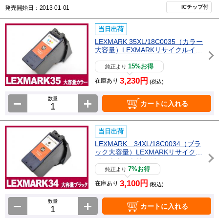
ICチップ付
発売開始日：2013-01-01
当日出荷
LEXMARK 35XL/18C0035（カラー
大容量）LEXMARKリサイクルイン
クカートリッジ
15%お得
純正より
3,230円
在庫あり
(税込)
数量
カートに入れる
当日出荷
LEXMARK 34XL/18C0034（ブラ
ック大容量）LEXMARKリサイクル
インクカートリッジ
7%お得
純正より
3,100円
在庫あり
(税込)
数量
カートに入れる