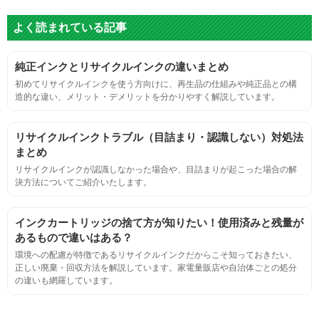
色
よく読まれている記事
標準カラーサンプルを印刷する。
純正インクとリサイクルインクの違いまとめ
鮮やか、リアル、彩度、シャープなど、
初めてリサイクルインクを使う方向けに、再生品の仕組みや純正品との構
標準カラ―サンプルと比べて大きな違いがないこと。
造的な違い、メリット・デメリットを分かりやすく解説しています。
におい
リサイクルインクトラブル（目詰まり・認識しない）対処法
まとめ
サンプルシートを印刷し、直接においを嗅ぐ。
リサイクルインクが認識しなかった場合や、目詰まりが起こった場合の解
決方法についてご紹介いたします。
刺激的なにおいがしないこと。
インクカートリッジの捨て方が知りたい！使用済みと残量が
あるもので違いはある？
互換性
環境への配慮が特徴であるリサイクルインクだからこそ知っておきたい、
正しい廃棄・回収方法を解説しています。家電量販店や自治体ごとの処分
の違いも網羅しています。
互換性テスト用のサンプルを印刷する。