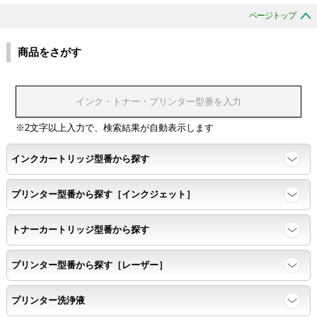
色の重なりの境界が明確で、
ページトップ
色同士のにじみがないこと。
商品をさがす
浸透性
浸透性テスト用のサンプルを印刷する。
※2文字以上入力で、検索結果が自動表示します
任意の色を背景として使用し、
背景と違う色で8号サイズのArialフォントで
インクカートリッジ型番から探す
鮮明に印刷できること。
プリンター型番から探す［インクジェット］
速乾性
トナーカートリッジ型番から探す
互換性テストサンプルを5ページ連続印刷する。
プリンター型番から探す［レーザー］
前のページのインクが
プリンター洗浄液
次のページの裏面に染み込まない。