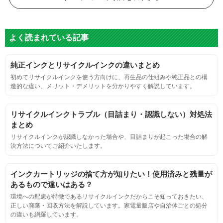
色
よく読まれている記事
標準カラーサンプルを印刷する。
純正インクとリサイクルインクの違いまとめ
鮮やか、リアル、彩度、シャープなど、
初めてリサイクルインクを使う方向けに、再生品の仕組みや純正品との構
標準カラ―サンプルと比べて大きな違いがないこと。
造的な違い、メリット・デメリットを分かりやすく解説しています。
におい
リサイクルインクトラブル（目詰まり・認識しない）対処法
まとめ
サンプルシートを印刷し、直接においを嗅ぐ。
リサイクルインクが認識しなかった場合や、目詰まりが起こった場合の解
決方法についてご紹介いたします。
刺激的なにおいがしないこと。
インクカートリッジの捨て方が知りたい！使用済みと残量が
あるもので違いはある？
互換性
環境への配慮が特徴であるリサイクルインクだからこそ知っておきたい、
正しい廃棄・回収方法を解説しています。家電量販店や自治体ごとの処分
の違いも網羅しています。
互換性テスト用のサンプルを印刷する。