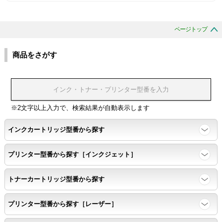
色の重なりの境界が明確で、
ページトップ
色同士のにじみがないこと。
商品をさがす
浸透性
浸透性テスト用のサンプルを印刷する。
※2文字以上入力で、検索結果が自動表示します
任意の色を背景として使用し、
背景と違う色で8号サイズのArialフォントで
インクカートリッジ型番から探す
鮮明に印刷できること。
プリンター型番から探す［インクジェット］
速乾性
トナーカートリッジ型番から探す
互換性テストサンプルを5ページ連続印刷する。
プリンター型番から探す［レーザー］
前のページのインクが