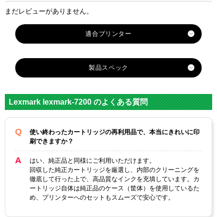
まだレビューがありません。
製品スペック
対応
レックスマーク
メーカー
Lexmark lexmark-7200 のよくある質問
LEXMARK
LEXMARK
対応
70/12A1970（
80/12A1980（
使い終わったカートリッジの再利用品で、本当にきれいに印
純正型番
ブラック）
カラー）
刷できますか？
カラー
ブラック
3色カラー
はい、純正品と同様にご利用いただけます。
回収した純正カートリッジを厳選し、内部のクリーニングを
顔料・染料
染料
徹底して行った上で、高品質なインクを充填しています。カ
ートリッジ自体は純正品のケース（筐体）を使用しているた
ICチップ
あり
め、プリンターへのセットもスムーズで安心です。
製品タイプ
リサイクルインク