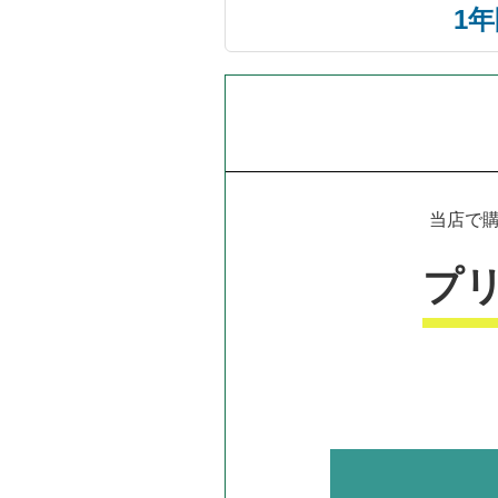
1
当店で購
プ