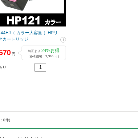
C644HJ（ カラー大容量 ）HPリ
クカートリッジ
24%お得
570
純正より
円
（参考価格：3,360 円）
あり
：0件)