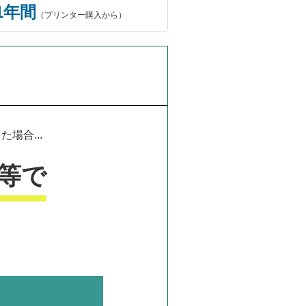
1年間
（プリンター購入から）
場合...
等で