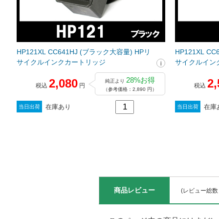
HP121XL CC641HJ (ブラック大容量) HPリ
HP121XL C
サイクルインクカートリッジ
サイクルイン
28%お得
2,080
2,
純正より
税込
円
税込
（参考価格：2,890 円）
在庫あり
在庫
当日出荷
当日出荷
商品レビュー
(レビュー総数