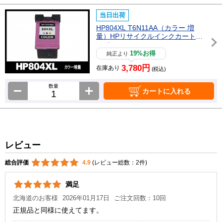
当日出荷
HP804XL T6N11AA（カラー 増
量）HPリサイクルインクカートリ
ッジ
19%お得
純正より
3,780円
在庫あり
(税込)
数量
カートに入れる
レビュー
総合評価
4.9
(レビュー総数：2件)
満足
北海道のお客様
2026年01月17日
ご注文回数：10回
正規品と同様に使えてます。