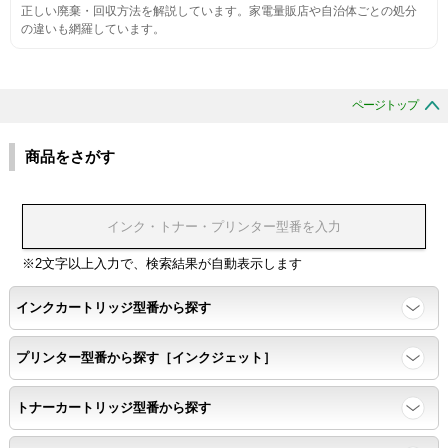
正しい廃棄・回収方法を解説しています。家電量販店や自治体ごとの処分
の違いも網羅しています。
互換性テスト用のサンプルを印刷する。
色の重なりの境界が明確で、
ページトップ
色同士のにじみがないこと。
商品をさがす
浸透性
浸透性テスト用のサンプルを印刷する。
※2文字以上入力で、検索結果が自動表示します
任意の色を背景として使用し、
背景と違う色で8号サイズのArialフォントで
インクカートリッジ型番から探す
鮮明に印刷できること。
プリンター型番から探す［インクジェット］
速乾性
トナーカートリッジ型番から探す
互換性テストサンプルを5ページ連続印刷する。