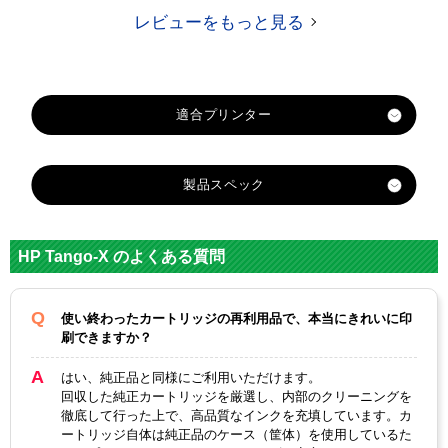
レビューをもっと見る
製品スペック
対応
hp
メーカー
HP Tango-X のよくある質問
対応
HP804XLBK
HP804XLC
純正型番
使い終わったカートリッジの再利用品で、本当にきれいに印
刷できますか？
カラー
ブラック
3色カラー
はい、純正品と同様にご利用いただけます。
顔料・染料
顔料
染料
回収した純正カートリッジを厳選し、内部のクリーニングを
徹底して行った上で、高品質なインクを充填しています。カ
ICチップ
あり
ートリッジ自体は純正品のケース（筐体）を使用しているた