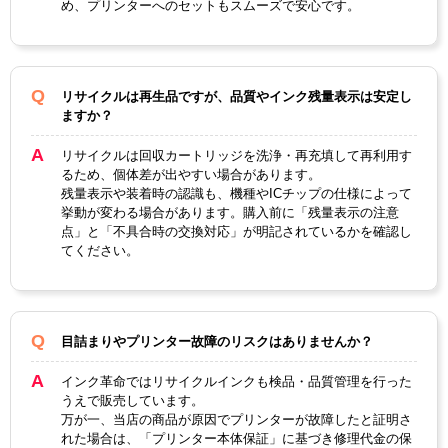
め、プリンターへのセットもスムーズで安心です。
製品タイプ
リサイクルインク
リサイクルは再生品ですが、品質やインク残量表示は安定し
ますか？
リサイクルは回収カートリッジを洗浄・再充填して再利用す
るため、個体差が出やすい場合があります。
残量表示や装着時の認識も、機種やICチップの仕様によって
挙動が変わる場合があります。購入前に「残量表示の注意
点」と「不具合時の交換対応」が明記されているかを確認し
てください。
目詰まりやプリンター故障のリスクはありませんか？
インク革命ではリサイクルインクも検品・品質管理を行った
うえで販売しています。
万が一、当店の商品が原因でプリンターが故障したと証明さ
れた場合は、「プリンター本体保証」に基づき修理代金の保