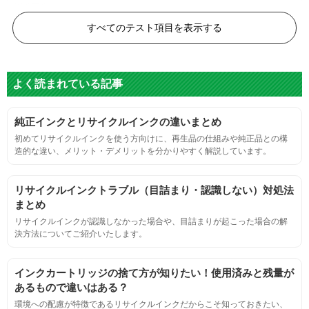
黒度の技術基準に適合する。
すべてのテスト項目を表示する
色
よく読まれている記事
標準カラーサンプルを印刷する。
純正インクとリサイクルインクの違いまとめ
鮮やか、リアル、彩度、シャープなど、
初めてリサイクルインクを使う方向けに、再生品の仕組みや純正品との構
標準カラ―サンプルと比べて大きな違いがないこと。
造的な違い、メリット・デメリットを分かりやすく解説しています。
におい
リサイクルインクトラブル（目詰まり・認識しない）対処法
まとめ
サンプルシートを印刷し、直接においを嗅ぐ。
リサイクルインクが認識しなかった場合や、目詰まりが起こった場合の解
決方法についてご紹介いたします。
刺激的なにおいがしないこと。
インクカートリッジの捨て方が知りたい！使用済みと残量が
あるもので違いはある？
互換性
環境への配慮が特徴であるリサイクルインクだからこそ知っておきたい、