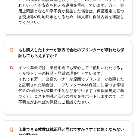
リサイクルトナ
リサイクルドラ
製品タイプ
れといった不安点を抑える運用を重視しています。万一、実
ー
ム
用上問題となる印字不良が発生した場合は、保証規定に基づ
き交換等の対応対象となるため、購入前に保証内容を確認し
てください。
もし購入したトナーが原因で会社のプリンターが壊れたら保
証してもらえますか？
インク革命では、業務用途でも安心してご使用いただけるよ
う互換トナーの検品・品質管理を行っています。
それでも万一、当店のトナーが原因でプリンターが故障した
と証明された場合は、「プリンター本体保証」に基づき修理
代金の保証や代替機の手配などを行います（※保証規定に基
づく）。コスト削減と安心の両立をサポートしますので、ご
不明点があればお気軽にご相談ください。
印刷できる枚数は純正品と同じですか？すぐに無くならない