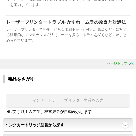
適合性
トを案内しています。
プリンターへの装着・固定位置の確認・接点の状態の確認
レーザープリンタートラブル かすれ・ムラの原因と対処法
レーザープリンターで発生しがちな印刷不良（かすれ、黒点など）に対す
生涯印刷
る汎用的なメンテナンス方法（トナーを振る、ドラムを拭くなど）がまと
められています。
サンプルを規定枚数以上印刷できる
印刷中に紙詰まり、異音、粉漏れ等の異常がないことを確認
ページトップ
環境耐性
商品をさがす
温度変化耐性・湿度影響・保管条件適合性の確認
印刷耐久性
※2文字以上入力で、検索結果が自動表示します
ページ印刷可能枚数・連続印刷時の安定性・経時変化の影響の確
インクカートリッジ型番から探す
認