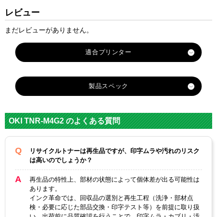
レビュー
まだレビューがありません。
適合プリンター
COREFIDO-B432dnw
製品スペック
COREFIDO-B431dn
対応
OKI
メーカー
OKI TNR-M4G2 のよくある質問
対応
TNR-M4G2
ID-M4E
純正型番
リサイクルトナーは再生品ですが、印字ムラや汚れのリスク
は高いのでしょうか？
カテゴリ
TNR-M4G2シリーズ
再生品の特性上、部材の状態によって個体差が出る可能性は
カラー
ブラック
あります。
インク革命では、回収品の選別と再生工程（洗浄・部材点
ICチップ
あり
なし
検・必要に応じた部品交換・印字テスト等）を前提に取り扱
い、出荷前に品質確認を行うことで、印字ムラ・カブリ・汚