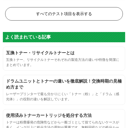
白黒ドット
すべてのテスト項目を表示する
目視検査またはドットサイズ比較ボードを使用し数値測定
よく読まれている記事
グレースケール
互換トナー・リサイクルトナーとは
目視検査にて数値測定
互換トナー、リサイクルトナーそれぞれの製造方法の違いや特徴を簡潔に
まとめています。
ページ収量
ドラムユニットとトナーの違いを徹底解説！交換時期の見極
連続印刷時の安定した印刷枚数測定
め方まで
レーザープリンターで最も分かりにくい「トナー（粉）」と「ドラム（感
光体）」の役割の違いを解説しています。
定着度
摩擦試験機で濃度値を測定
使用済みトナーカートリッジを処分する方法
トナーは粉塵爆発の危険性などから一般ゴミとして捨てられないケースが
多く、インク以上に処分方法の周知が重要です。無料回収などの処分ルー