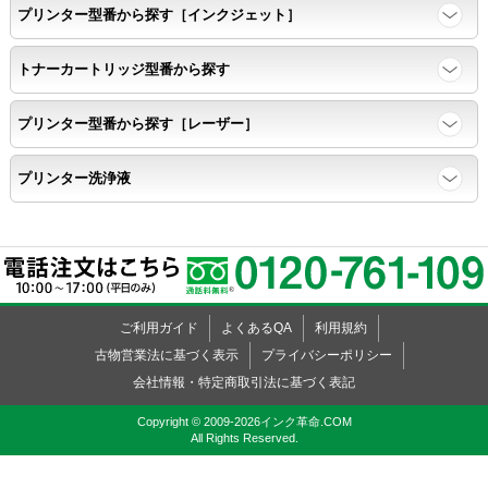
プリンター型番から探す［インクジェット］
寿命レポート
トナーカートリッジ型番から探す
ページ収量、1,000ページあたりのパウダー消費量、転写率、
SAD値を計測
プリンター型番から探す［レーザー］
落下試験
プリンター洗浄液
各側面から落下テストを実施し、製品に傷、ひび割れ、粉漏れ等
がない
外観
ご利用ガイド
よくあるQA
利用規約
粉漏れや損傷箇所はないか目視確認
古物営業法に基づく表示
プライバシーポリシー
会社情報・特定商取引法に基づく表記
Copyright © 2009-2026インク革命.COM
All Rights Reserved.