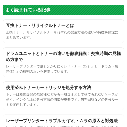
よく読まれている記事
グレースケール
互換トナー・リサイクルトナーとは
目視検査にて数値測定
互換トナー、リサイクルトナーそれぞれの製造方法の違いや特徴を簡潔に
まとめています。
ページ収量
ドラムユニットとトナーの違いを徹底解説！交換時期の見極
連続印刷時の安定した印刷枚数測定
め方まで
レーザープリンターで最も分かりにくい「トナー（粉）」と「ドラム（感
光体）」の役割の違いを解説しています。
定着度
摩擦試験機で濃度値を測定
使用済みトナーカートリッジを処分する方法
トナーは粉塵爆発の危険性などから一般ゴミとして捨てられないケースが
多く、インク以上に処分方法の周知が重要です。無料回収などの処分ルー
適合性
トを案内しています。
プリンターへの装着・固定位置の確認・接点の状態の確認
レーザープリンタートラブル かすれ・ムラの原因と対処法