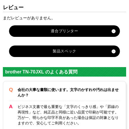
レビュー
まだレビューがありません。
適合プリンター
MFC-L6820DW
製品スペック
MFC-L5710DW
HL-L6310DW
対応
ブラザー
HL-L5210DW
メーカー
brother TN-70JXL のよくある質問
HL-L5210DN
対応
TN-70JXL
TN70JXXL
純正型番
会社の大事な書類に使います。文字のかすれや汚れは出ませ
んか？
カテゴリ
TN-70JXLシリーズ
ビジネス文書で最も重要な「文字のくっきり感」や「罫線の
カラー
ブラック
ブラック
再現性」など、純正品と同様に近い品質で印刷が可能です。
万が一、明らかな印字不良があった場合は保証の対象となり
ICチップ
あり
ますので、安心してご利用ください。