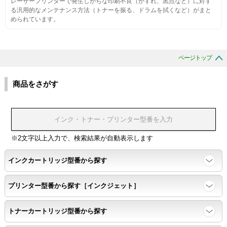
レーザープリンターで発生しがちな印刷不良（かすれ、黒点など）に対す
生涯印刷
る汎用的なメンテナンス方法（トナーを振る、ドラムを拭くなど）がまと
められています。
サンプルを規定枚数以上印刷できる
印刷中に紙詰まり、異音、粉漏れ等の異常がないことを確認
ページトップ
環境耐性
商品をさがす
温度変化耐性・湿度影響・保管条件適合性の確認
印刷耐久性
※2文字以上入力で、検索結果が自動表示します
ページ印刷可能枚数・連続印刷時の安定性・経時変化の影響の確
インクカートリッジ型番から探す
認
プリンター型番から探す［インクジェット］
寿命レポート
トナーカートリッジ型番から探す
ページ収量、1,000ページあたりのパウダー消費量、転写率、
SAD値を計測