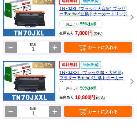
送料無料
当日出荷
TN70JXL (ブラック大容量) ブラザ
ー[Brother]互換トナーカートリッジ
55%お得
純正より
7,800円
在庫あり
(税込)
数量
カートに入れる
送料無料
当日出荷
TN70JXXL (ブラック超・大容量)
ブラザー[Brother]互換トナーカート
リッジ
50%お得
純正より
10,800円
在庫あり
(税込)
数量
カートに入れる