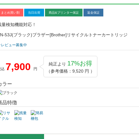
まとめ買い割
当日出荷
商品&プリンター保証
返金保証
残量検知機能対応！
TN-53J(ブラック)ブラザー[Brother]リサイクルトナーカートリッジ
★レビュー募集中
17%お得
7,900
純正より
税込
円
（参考価格：9,520 円 ）
カラー
商品特徴