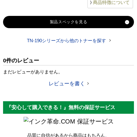
商品特徴について
製品スペック
TN-190シリーズから他のトナーを探す
対応
ブラザー
メーカー
0件のレビュー
対応
TN-190C シアン
純正型番
まだレビューがありません。
商品コード
TN-190C
レビューを書く
税込価格
4,810 円
純正参考価格
9,210 円
『安心して購入できる！』無料の保証サービス
カラー
シアン
保証サービス
ICチップ
なし
品質に自信があるから商品はもちろん、
製品タイプ
互換トナー