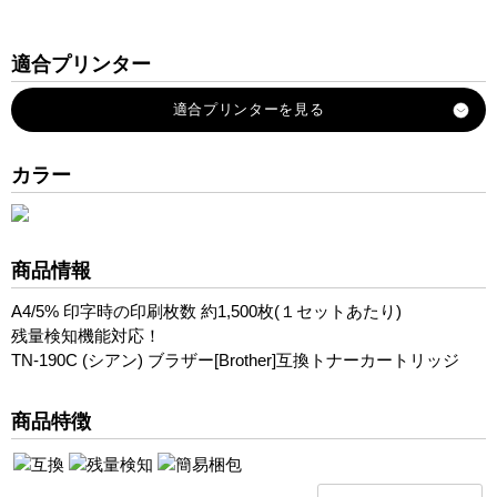
適合プリンター
MFC-9840CDW
MFC-9640CW
MFC-9450CDN
カラー
MFC-9440CN
DCP-9040CN
HL-4050CDN
商品情報
HL-4040CN
A4/5% 印字時の印刷枚数 約1,500枚(１セットあたり)
残量検知機能対応！
TN-190C (シアン) ブラザー[Brother]互換トナーカートリッジ
商品特徴