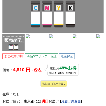
まとめ買い割
商品&プリンター保証
返金保証
48%お得
4,810 円
純正より
価格：
（税込）
(純正参考価格：9,210 円 )
商品のレビューを書く
在庫：なし
お届け目安：東京都には
明日
お届け
[
お届け先変更
]