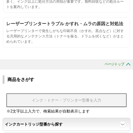
多く、インク以上に処分方法の周知が重要です。無料回収などの処分ルー
適合性
トを案内しています。
プリンターへの装着・固定位置の確認・接点の状態の確認
レーザープリンタートラブル かすれ・ムラの原因と対処法
レーザープリンターで発生しがちな印刷不良（かすれ、黒点など）に対す
生涯印刷
る汎用的なメンテナンス方法（トナーを振る、ドラムを拭くなど）がまと
められています。
サンプルを規定枚数以上印刷できる
印刷中に紙詰まり、異音、粉漏れ等の異常がないことを確認
ページトップ
環境耐性
商品をさがす
温度変化耐性・湿度影響・保管条件適合性の確認
印刷耐久性
※2文字以上入力で、検索結果が自動表示します
ページ印刷可能枚数・連続印刷時の安定性・経時変化の影響の確
インクカートリッジ型番から探す
認