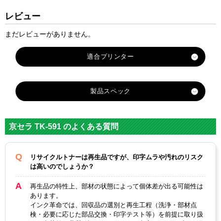
レビュー
まだレビューがありません。
適合プリンター
M6526cdn
製品スペック
対応
メーカ
京セラ
京セラ TK-591 のよくある質問
ー
対応
リサイクルトナーは再生品ですが、印字ムラや汚れのリスク
TK-
TK-
TK-
TK-
純正型
は高いのでしょうか？
591BK
591C
591M
591Y
番
再生品の特性上、部材の状態によって個体差が出る可能性は
カテゴ
あります。
TK-591シリーズ
リ
インク革命では、回収品の選別と再生工程（洗浄・部材点
検・必要に応じた部品交換・印字テスト等）を前提に取り扱