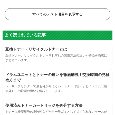
白黒ドット
すべてのテスト項目を表示する
目視検査またはドットサイズ比較ボードを使用し数値測定
よく読まれている記事
グレースケール
互換トナー・リサイクルトナーとは
目視検査にて数値測定
互換トナー、リサイクルトナーそれぞれの製造方法の違いや特徴を簡潔に
まとめています。
ページ収量
ドラムユニットとトナーの違いを徹底解説！交換時期の見極
連続印刷時の安定した印刷枚数測定
め方まで
レーザープリンターで最も分かりにくい「トナー（粉）」と「ドラム（感
光体）」の役割の違いを解説しています。
定着度
摩擦試験機で濃度値を測定
使用済みトナーカートリッジを処分する方法
トナーは粉塵爆発の危険性などから一般ゴミとして捨てられないケースが