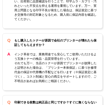
ブラッ
マゼン
イエロ
い、出荷前に品質確認を行うことで、印字ムラ・カブリ・汚
カラー
シアン
ク
タ
ー
れといった不安点を抑える運用を重視しています。万一、実
用上問題となる印字不良が発生した場合は、保証規定に基づ
ICチッ
き交換等の対応対象となるため、購入前に保証内容を確認し
あり
てください。
プ
製品タ
リサイクルトナー
イプ
もし購入したトナーが原因で会社のプリンターが壊れたら保
証してもらえますか？
インク革命では、業務用途でも安心してご使用いただけるよ
う互換トナーの検品・品質管理を行っています。
それでも万一、当店のトナーが原因でプリンターが故障した
と証明された場合は、「プリンター本体保証」に基づき修理
代金の保証や代替機の手配などを行います（※保証規定に基
づく）。コスト削減と安心の両立をサポートしますので、ご
不明点があればお気軽にご相談ください。
印刷できる枚数は純正品と同じですか？すぐに無くならない