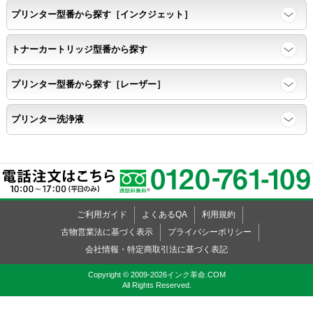
プリンター型番から探す［インクジェット］
寿命レポート
トナーカートリッジ型番から探す
ページ収量、1,000ページあたりのパウダー消費量、転写率、
SAD値を計測
プリンター型番から探す［レーザー］
落下試験
プリンター洗浄液
各側面から落下テストを実施し、製品に傷、ひび割れ、粉漏れ等
がない
外観
ご利用ガイド
よくあるQA
利用規約
粉漏れや損傷箇所はないか目視確認
古物営業法に基づく表示
プライバシーポリシー
会社情報・特定商取引法に基づく表記
Copyright © 2009-2026インク革命.COM
All Rights Reserved.