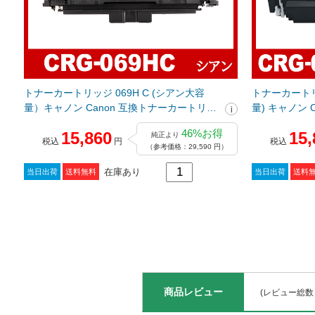
トナーカートリッジ 069H C (シアン大容
トナーカートリッ
量）キャノン Canon 互換トナーカートリッ
量) キャノン 
ジ
ジ
46%お得
15,860
15,
純正より
税込
円
税込
（参考価格：29,590 円）
在庫あり
当日出荷
送料無料
当日出荷
送料
商品レビュー
(レビュー総数