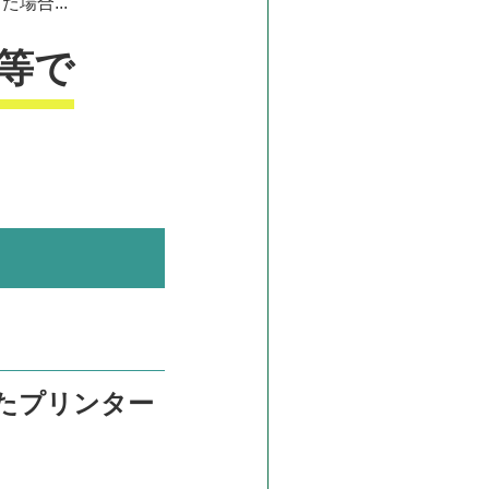
場合...
等で
たプリンター