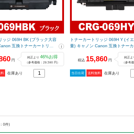
ジ 069H BK (ブラック大容
トナーカートリッジ 069H Y (イ
Canon 互換トナーカートリッ
量) キャノン Canon 互換トナー
ジ
46%お得
860
15,860
純正より
純正よ
円
税込
円
（参考価格：29,590 円）
（参考価格
在庫あり
在庫あり
無料
当日出荷
送料無料
：0件)