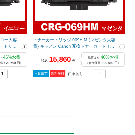
エロー大容
トナーカートリッジ 069H M (マゼンタ大容
カートリッ
量) キャノン Canon 互換トナーカートリッ
ジ
46%お得
46%お得
15,860
り
純正より
税込
円
：29,590 円）
（参考価格：29,590 円）
在庫あり
当日出荷
送料無料