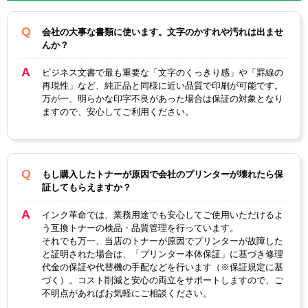
対応
CRG-337
純正型番
会社の大事な書類に使います。文字のかすれや汚れは出ませ
んか？
カラー
ブラック
ビジネス文書で最も重要な「文字のくっきり感」や「罫線の
ICチップ
あり
再現性」など、純正品と同様に近い品質で印刷が可能です。
万が一、明らかな印字不良があった場合は保証の対象となり
製品タイプ
互換トナー
ますので、安心してご利用ください。
もし購入したトナーが原因で会社のプリンターが壊れたら保
証してもらえますか？
インク革命では、業務用途でも安心してご使用いただけるよ
う互換トナーの検品・品質管理を行っています。
それでも万一、当店のトナーが原因でプリンターが故障した
と証明された場合は、「プリンター本体保証」に基づき修理
代金の保証や代替機の手配などを行います（※保証規定に基
づく）。コスト削減と安心の両立をサポートしますので、ご
不明点があればお気軽にご相談ください。