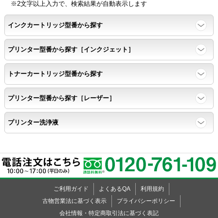
※2文字以上入力で、検索結果が自動表示します
ページ印刷可能枚数・連続印刷時の安定性・経時変化の影響の確
インクカートリッジ型番から探す
認
プリンター型番から探す［インクジェット］
寿命レポート
トナーカートリッジ型番から探す
ページ収量、1,000ページあたりのパウダー消費量、転写率、
SAD値を計測
プリンター型番から探す［レーザー］
落下試験
プリンター洗浄液
各側面から落下テストを実施し、製品に傷、ひび割れ、粉漏れ等
がない
外観
ご利用ガイド
よくあるQA
利用規約
粉漏れや損傷箇所はないか目視確認
古物営業法に基づく表示
プライバシーポリシー
会社情報・特定商取引法に基づく表記