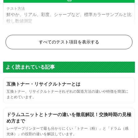
鮮やか、リアル、彩度、シャープなど、標準カラーサンプルと比
較し数値測定
白黒ドット
すべてのテスト項目を表示する
目視検査またはドットサイズ比較ボードを使用し数値測定
よく読まれている記事
グレースケール
互換トナー・リサイクルトナーとは
目視検査にて数値測定
互換トナー、リサイクルトナーそれぞれの製造方法の違いや特徴を簡潔に
まとめています。
ページ収量
ドラムユニットとトナーの違いを徹底解説！交換時期の見極
連続印刷時の安定した印刷枚数測定
め方まで
レーザープリンターで最も分かりにくい「トナー（粉）」と「ドラム（感
光体）」の役割の違いを解説しています。
定着度