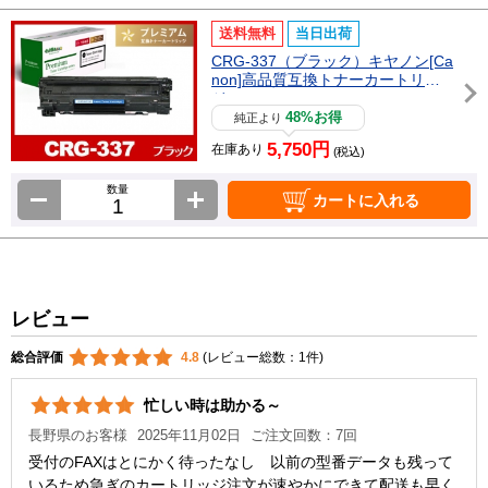
送料無料
当日出荷
CRG-337（ブラック）キヤノン[Ca
non]高品質互換トナーカートリッ
ジ
48%お得
純正より
5,750円
在庫あり
(税込)
数量
カートに入れる
レビュー
総合評価
4.8
(レビュー総数：1件)
忙しい時は助かる～
長野県のお客様
2025年11月02日
ご注文回数：7回
受付のFAXはとにかく待ったなし 以前の型番データも残って
いるため急ぎのカートリッジ注文が速やかにできて配送も早く