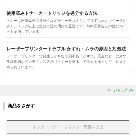
摩擦試験機で濃度値を測定
使用済みトナーカートリッジを処分する方法
トナーは粉塵爆発の危険性などから一般ゴミとして捨てられないケースが
多く、インク以上に処分方法の周知が重要です。無料回収などの処分ルー
適合性
トを案内しています。
プリンターへの装着・固定位置の確認・接点の状態の確認
レーザープリンタートラブル かすれ・ムラの原因と対処法
レーザープリンターで発生しがちな印刷不良（かすれ、黒点など）に対す
生涯印刷
る汎用的なメンテナンス方法（トナーを振る、ドラムを拭くなど）がまと
められています。
サンプルを規定枚数以上印刷できる
印刷中に紙詰まり、異音、粉漏れ等の異常がないことを確認
ページトップ
環境耐性
商品をさがす
温度変化耐性・湿度影響・保管条件適合性の確認
印刷耐久性