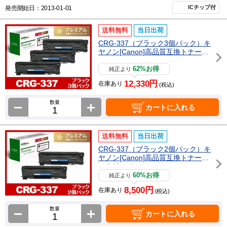
ICチップ付
発売開始日：2013-01-01
送料無料
当日出荷
CRG-337（ブラック3個パック）キ
ヤノン[Canon]高品質互換トナーカ
ートリッジ
62%お得
純正より
12,330円
在庫あり
(税込)
数量
カートに入れる
送料無料
当日出荷
CRG-337（ブラック2個パック）キ
ヤノン[Canon]高品質互換トナーカ
ートリッジ
60%お得
純正より
8,500円
在庫あり
(税込)
数量
カートに入れる