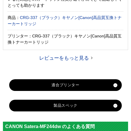
とっても助かります
商品：
CRG-337（ブラック）キヤノン[Canon]高品質互換トナ
ーカートリッジ
プリンター：CRG-337（ブラック）キヤノン[Canon]高品質互
換トナーカートリッジ
レビューをもっと見る
製品スペック
対応
キヤノン
メーカー
CANON Satera-MF244dw のよくある質問