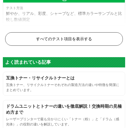
鮮やか、リアル、彩度、シャープなど、標準カラーサンプルと比
較し数値測定
白黒ドット
すべてのテスト項目を表示する
目視検査またはドットサイズ比較ボードを使用し数値測定
よく読まれている記事
グレースケール
互換トナー・リサイクルトナーとは
目視検査にて数値測定
互換トナー、リサイクルトナーそれぞれの製造方法の違いや特徴を簡潔に
まとめています。
ページ収量
ドラムユニットとトナーの違いを徹底解説！交換時期の見極
連続印刷時の安定した印刷枚数測定
め方まで
レーザープリンターで最も分かりにくい「トナー（粉）」と「ドラム（感
光体）」の役割の違いを解説しています。
定着度