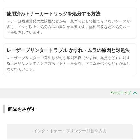
摩擦試験機で濃度値を測定
使用済みトナーカートリッジを処分する方法
トナーは粉塵爆発の危険性などから一般ゴミとして捨てられないケースが
多く、インク以上に処分方法の周知が重要です。無料回収などの処分ルー
適合性
トを案内しています。
プリンターへの装着・固定位置の確認・接点の状態の確認
レーザープリンタートラブル かすれ・ムラの原因と対処法
レーザープリンターで発生しがちな印刷不良（かすれ、黒点など）に対す
生涯印刷
る汎用的なメンテナンス方法（トナーを振る、ドラムを拭くなど）がまと
められています。
サンプルを規定枚数以上印刷できる
印刷中に紙詰まり、異音、粉漏れ等の異常がないことを確認
ページトップ
環境耐性
商品をさがす
温度変化耐性・湿度影響・保管条件適合性の確認
印刷耐久性