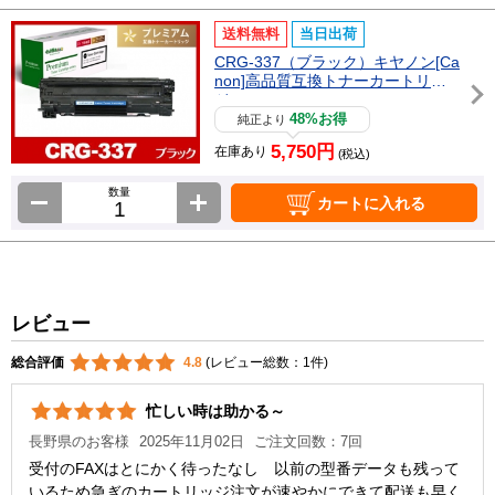
送料無料
当日出荷
CRG-337（ブラック）キヤノン[Ca
non]高品質互換トナーカートリッ
ジ
48%お得
純正より
5,750円
在庫あり
(税込)
数量
カートに入れる
レビュー
総合評価
4.8
(レビュー総数：1件)
忙しい時は助かる～
長野県のお客様
2025年11月02日
ご注文回数：7回
受付のFAXはとにかく待ったなし 以前の型番データも残って
いるため急ぎのカートリッジ注文が速やかにできて配送も早く