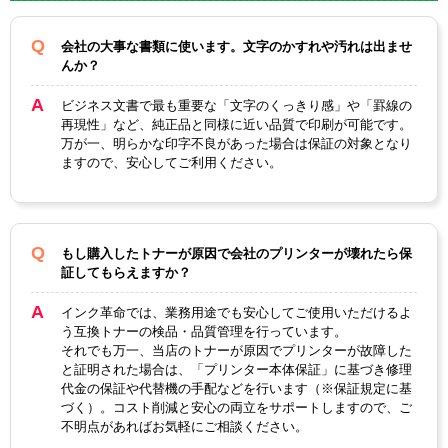
対応
CRG-337
純正型番
会社の大事な書類に使います。文字のかすれや汚れは出ませ
んか？
カラー
ブラック
ビジネス文書で最も重要な「文字のくっきり感」や「罫線の
ICチップ
あり
再現性」など、純正品と同様に近い品質で印刷が可能です。
万が一、明らかな印字不良があった場合は保証の対象となり
製品タイプ
互換トナー
ますので、安心してご利用ください。
もし購入したトナーが原因で会社のプリンターが壊れたら保
証してもらえますか？
インク革命では、業務用途でも安心してご使用いただけるよ
う互換トナーの検品・品質管理を行っています。
それでも万一、当店のトナーが原因でプリンターが故障した
と証明された場合は、「プリンター本体保証」に基づき修理
代金の保証や代替機の手配などを行います（※保証規定に基
づく）。コスト削減と安心の両立をサポートしますので、ご
不明点があればお気軽にご相談ください。