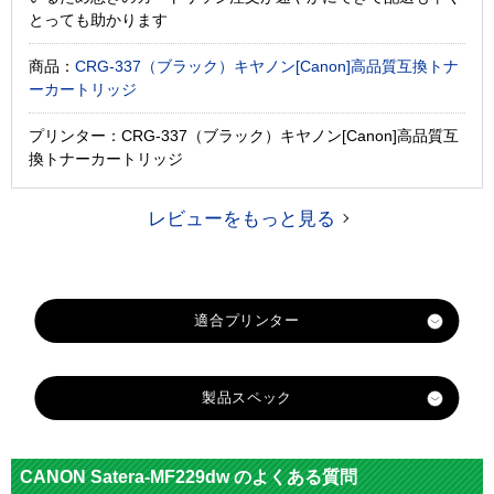
とっても助かります
商品：
CRG-337（ブラック）キヤノン[Canon]高品質互換トナ
ーカートリッジ
プリンター：CRG-337（ブラック）キヤノン[Canon]高品質互
換トナーカートリッジ
レビューをもっと見る
製品スペック
対応
キヤノン
メーカー
CANON Satera-MF229dw のよくある質問