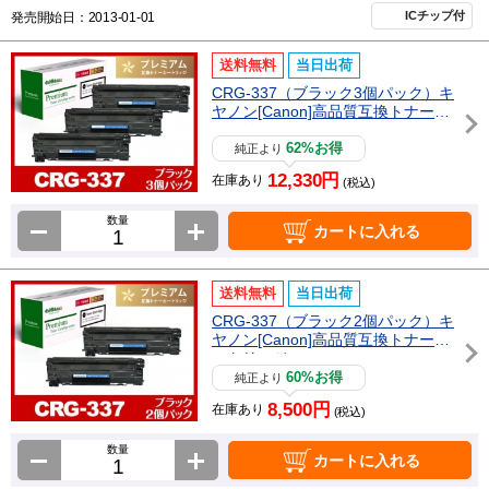
ICチップ付
発売開始日：2013-01-01
送料無料
当日出荷
CRG-337（ブラック3個パック）キ
ヤノン[Canon]高品質互換トナーカ
ートリッジ
62%お得
純正より
12,330円
在庫あり
(税込)
数量
カートに入れる
送料無料
当日出荷
CRG-337（ブラック2個パック）キ
ヤノン[Canon]高品質互換トナーカ
ートリッジ
60%お得
純正より
8,500円
在庫あり
(税込)
数量
カートに入れる