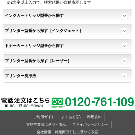
※2文字以上入力で、検索結果が自動表示します
ページ印刷可能枚数・連続印刷時の安定性・経時変化の影響の確
インクカートリッジ型番から探す
認
プリンター型番から探す［インクジェット］
寿命レポート
トナーカートリッジ型番から探す
ページ収量、1,000ページあたりのパウダー消費量、転写率、
SAD値を計測
プリンター型番から探す［レーザー］
落下試験
プリンター洗浄液
各側面から落下テストを実施し、製品に傷、ひび割れ、粉漏れ等
がない
外観
ご利用ガイド
よくあるQA
利用規約
粉漏れや損傷箇所はないか目視確認
古物営業法に基づく表示
プライバシーポリシー
会社情報・特定商取引法に基づく表記