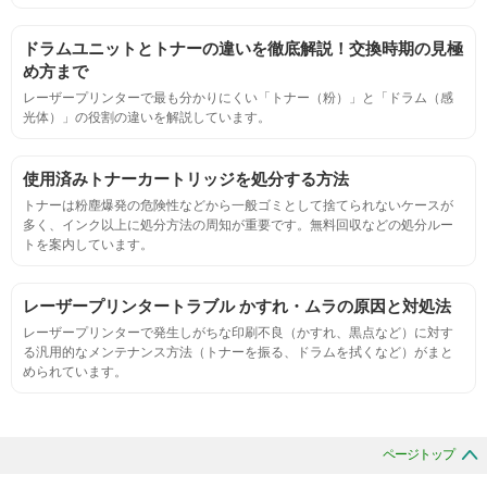
ページ収量
ドラムユニットとトナーの違いを徹底解説！交換時期の見極
連続印刷時の安定した印刷枚数測定
め方まで
レーザープリンターで最も分かりにくい「トナー（粉）」と「ドラム（感
光体）」の役割の違いを解説しています。
定着度
摩擦試験機で濃度値を測定
使用済みトナーカートリッジを処分する方法
トナーは粉塵爆発の危険性などから一般ゴミとして捨てられないケースが
多く、インク以上に処分方法の周知が重要です。無料回収などの処分ルー
適合性
トを案内しています。
プリンターへの装着・固定位置の確認・接点の状態の確認
レーザープリンタートラブル かすれ・ムラの原因と対処法
レーザープリンターで発生しがちな印刷不良（かすれ、黒点など）に対す
生涯印刷
る汎用的なメンテナンス方法（トナーを振る、ドラムを拭くなど）がまと
められています。
サンプルを規定枚数以上印刷できる
印刷中に紙詰まり、異音、粉漏れ等の異常がないことを確認
ページトップ
環境耐性