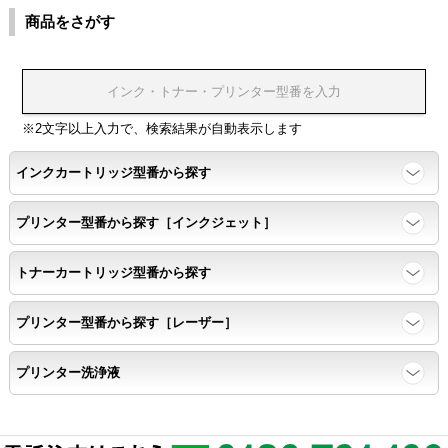
商品をさがす
温度変化耐性・湿度影響・保管条件適合性の確認
印刷耐久性
※2文字以上入力で、検索結果が自動表示します
ページ印刷可能枚数・連続印刷時の安定性・経時変化の影響の確
インクカートリッジ型番から探す
認
プリンター型番から探す［インクジェット］
寿命レポート
トナーカートリッジ型番から探す
ページ収量、1,000ページあたりのパウダー消費量、転写率、
SAD値を計測
プリンター型番から探す［レーザー］
落下試験
プリンター洗浄液
各側面から落下テストを実施し、製品に傷、ひび割れ、粉漏れ等
がない