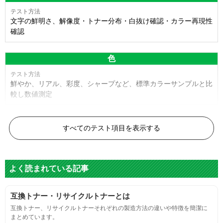
文字の鮮明さ、解像度・トナー分布・白抜け確認・カラー再現性
確認
色
鮮やか、リアル、彩度、シャープなど、標準カラーサンプルと比
較し数値測定
白黒ドット
すべてのテスト項目を表示する
目視検査またはドットサイズ比較ボードを使用し数値測定
よく読まれている記事
グレースケール
互換トナー・リサイクルトナーとは
目視検査にて数値測定
互換トナー、リサイクルトナーそれぞれの製造方法の違いや特徴を簡潔に
まとめています。