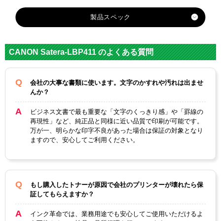
製品スペック
対応
キヤノン
メーカー
CANON Satera-LBP411 のよくある質問
対応
CRG-062
純正型番
会社の大事な書類に使います。文字のかすれや汚れは出ませ
んか？
カラー
ブラック
ビジネス文書で最も重要な「文字のくっきり感」や「罫線の
ICチップ
あり
再現性」など、純正品と同様に近い品質で印刷が可能です。
万が一、明らかな印字不良があった場合は保証の対象となり
製品タイプ
互換トナー
ますので、安心してご利用ください。
もし購入したトナーが原因で会社のプリンターが壊れたら保
証してもらえますか？
インク革命では、業務用途でも安心してご使用いただけるよ