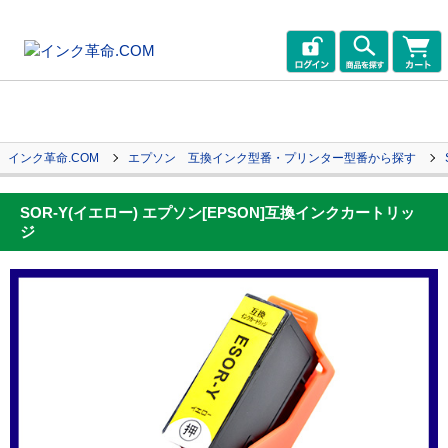
インク革命.COM
エプソン 互換インク型番・プリンター型番から探す
SOR-Y(イエロー) エプソン[EPSON]互換インクカートリッ
ジ