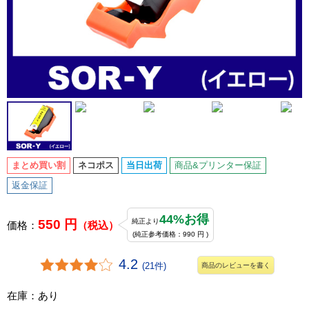
まとめ買い割
ネコポス
当日出荷
商品&プリンター保証
返金保証
44%お得
550 円
純正より
価格：
（税込）
(純正参考価格：990 円 )
4.2
(21件)
商品のレビューを書く
在庫：あり