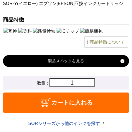
SOR-Y(イエロー) エプソン[EPSON]互換インクカートリッジ
商品特徴
商品特徴について
製品スペック
対応
数量：
エプソン
メーカー
対応
SOR-Y
カートに入れる
純正型番
商品コード
SOR-Y-new
SORシリーズから他のインクを探す
税込価格
550 円