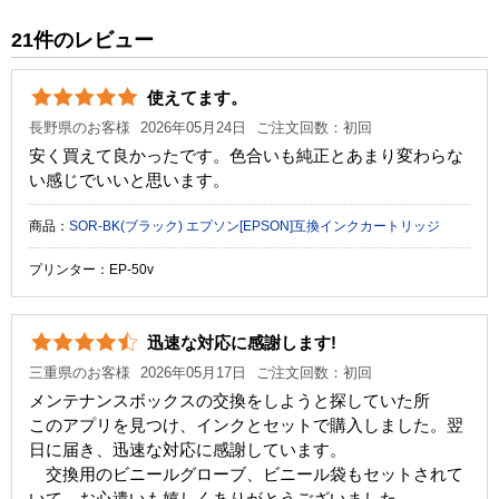
純正参考価格
990 円
21件のレビュー
カラー
イエロー
使えてます。
顔料・染料
染料
長野県のお客様
2026年05月24日
ご注文回数：初回
ICチップ
あり
安く買えて良かったです。色合いも純正とあまり変わらな
い感じでいいと思います。
製品タイプ
互換インク
商品：
SOR-BK(ブラック) エプソン[EPSON]互換インクカートリッジ
プリンター：EP-50v
迅速な対応に感謝します!
三重県のお客様
2026年05月17日
ご注文回数：初回
メンテナンスボックスの交換をしようと探していた所
このアプリを見つけ、インクとセットで購入しました。翌
日に届き、迅速な対応に感謝しています。
交換用のビニールグローブ、ビニール袋もセットされて
いて、お心遣いも嬉しくありがとうございました