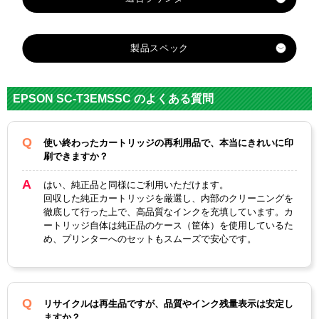
製品スペック
対応
メー
エプソン
EPSON SC-T3EMSSC のよくある質問
カー
SC1B
SC1M
使い終わったカートリッジの再利用品で、本当にきれいに印
K70（
B70
SC1M
SC1Y
刷できますか？
対応
SC1C
フォ
マッ
70 マ
70 イ
純正
70 シ
トブ
トブ
ゼン
エロ
はい、純正品と同様にご利用いただけます。
型番
アン
回収した純正カートリッジを厳選し、内部のクリーニングを
ラッ
ラッ
タ
ー
徹底して行った上で、高品質なインクを充填しています。カ
ク）
ク
ートリッジ自体は純正品のケース（筐体）を使用しているた
め、プリンターへのセットもスムーズで安心です。
フォ
マッ
カラ
トブ
トブ
シア
マゼ
イエ
ー
ラッ
ラッ
ン
ンタ
ロー
ク
ク
リサイクルは再生品ですが、品質やインク残量表示は安定し
顔
ますか？