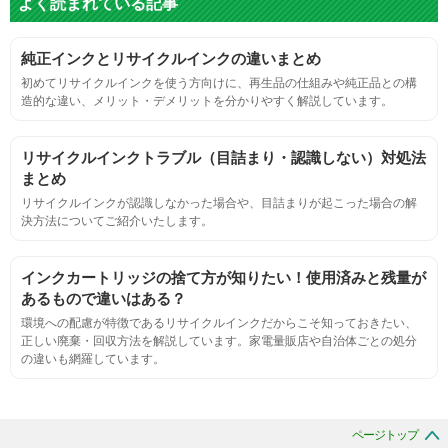
よく読まれている記事
標準カラーサンプルを印刷する。
純正インクとリサイクルインクの違いまとめ
鮮やか、リアル、彩度、シャープなど、
初めてリサイクルインクを使う方向けに、再生品の仕組みや純正品との構
標準カラ―サンプルと比べて大きな違いがないこと。
造的な違い、メリット・デメリットを分かりやすく解説しています。
におい
リサイクルインクトラブル（目詰まり・認識しない）対処法
まとめ
サンプルシートを印刷し、直接においを嗅ぐ。
リサイクルインクが認識しなかった場合や、目詰まりが起こった場合の解
決方法についてご紹介いたします。
刺激的なにおいがしないこと。
インクカートリッジの捨て方が知りたい！使用済みと残量が
あるもので違いはある？
互換性
環境への配慮が特徴であるリサイクルインクだからこそ知っておきたい、
正しい廃棄・回収方法を解説しています。家電量販店や自治体ごとの処分
の違いも網羅しています。
互換性テスト用のサンプルを印刷する。
色の重なりの境界が明確で、
ページトップ