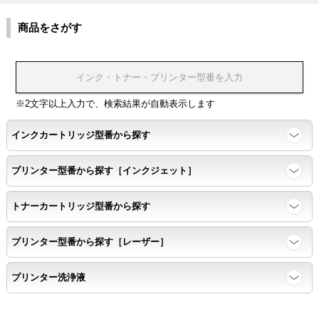
色同士のにじみがないこと。
商品をさがす
浸透性
浸透性テスト用のサンプルを印刷する。
※2文字以上入力で、検索結果が自動表示します
任意の色を背景として使用し、
背景と違う色で8号サイズのArialフォントで
インクカートリッジ型番から探す
鮮明に印刷できること。
プリンター型番から探す［インクジェット］
速乾性
トナーカートリッジ型番から探す
互換性テストサンプルを5ページ連続印刷する。
プリンター型番から探す［レーザー］
前のページのインクが
プリンター洗浄液
次のページの裏面に染み込まない。
飛び散り