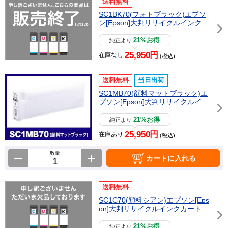
送料無料
SC1BK70(フォトブラック)エプソ
ン[Epson]大判リサイクルインクカ
ートリッジ
21%お得
純正より
25,950円
在庫なし
(税込)
送料無料
当日出荷
SC1MB70(顔料マットブラック)エ
プソン[Epson]大判リサイクルイン
クカートリッジ
21%お得
純正より
25,950円
在庫あり
(税込)
数量
カートに入れる
送料無料
SC1C70(顔料シアン)エプソン[Eps
on]大判リサイクルインクカートリ
ッジ
21%お得
純正より