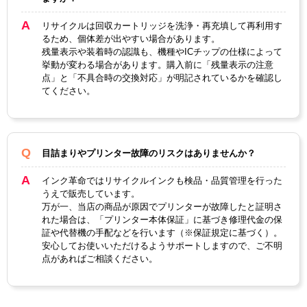
料・
顔料
染料
リサイクルは回収カートリッジを洗浄・再充填して再利用す
るため、個体差が出やすい場合があります。
ICチ
残量表示や装着時の認識も、機種やICチップの仕様によって
あり
挙動が変わる場合があります。購入前に「残量表示の注意
ップ
点」と「不具合時の交換対応」が明記されているかを確認し
製品
てください。
タイ
リサイクルインク
プ
目詰まりやプリンター故障のリスクはありませんか？
インク革命ではリサイクルインクも検品・品質管理を行った
うえで販売しています。
万が一、当店の商品が原因でプリンターが故障したと証明さ
れた場合は、「プリンター本体保証」に基づき修理代金の保
証や代替機の手配などを行います（※保証規定に基づく）。
安心してお使いいただけるようサポートしますので、ご不明
点があればご相談ください。