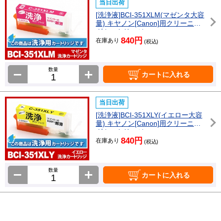
当日出荷
[洗浄液]BCI-351XLM(マゼンタ大容
量) キヤノン[Canon]用クリーニン
グカートリッジ
840円
在庫あり
(税込)
数量
カートに入れる
当日出荷
[洗浄液]BCI-351XLY(イエロー大容
量) キヤノン[Canon]用クリーニン
グカートリッジ
840円
在庫あり
(税込)
数量
カートに入れる