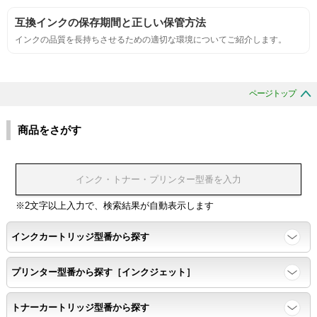
互換インクの保存期間と正しい保管方法
互換性
インクの品質を長持ちさせるための適切な環境についてご紹介します。
互換性テスト用のサンプルを印刷する。
ページトップ
色の重なりの境界が明確で、
色同士のにじみがないこと。
商品をさがす
浸透性
浸透性テスト用のサンプルを印刷する。
※2文字以上入力で、検索結果が自動表示します
インクカートリッジ型番から探す
任意の色を背景として使用し、
背景と違う色で8号サイズのArialフォントで
プリンター型番から探す［インクジェット］
鮮明に印刷できること。
トナーカートリッジ型番から探す
速乾性