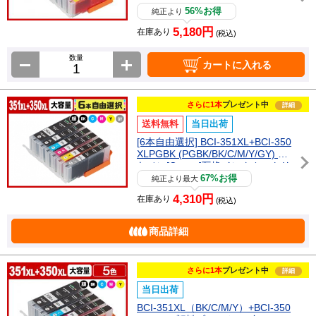
[Canon]互換インクカートリッジ
56%お得
純正より
5,180円
在庫あり
(税込)
数量
カートに入れる
さらに1本
プレゼント中
詳細
送料無料
当日出荷
[6本自由選択] BCI-351XL+BCI-350
XLPGBK (PGBK/BK/C/M/Y/GY) キ
ヤノン[Canon]互換インクカートリ
ッジ
67%お得
純正より最大
4,310円
在庫あり
(税込)
商品詳細
さらに1本
プレゼント中
詳細
当日出荷
BCI-351XL（BK/C/M/Y）+BCI-350