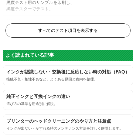
黒度テスト用のサンプルを印刷し、
黒度テスターでテスト。
黒度の技術基準に適合する。
すべてのテスト項目を表示する
色
よく読まれている記事
標準カラーサンプルを印刷する。
インクが認識しない・交換後に反応しない時の対処（FAQ）
鮮やか、リアル、彩度、シャープなど、
接触不良・相性不良など、よくある原因と案内を整理。
標準カラ―サンプルと比べて大きな違いがないこと。
純正インクと互換インクの違い
におい
選び方の基準を用途別に解説。
サンプルシートを印刷し、直接においを嗅ぐ。
プリンターのヘッドクリーニングのやり方と注意点
インクが出ない・かすれる時のメンテナンス方法を詳しく解説します。
刺激的なにおいがしないこと。