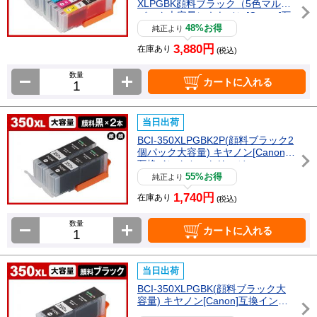
XLPGBK顔料ブラック（5色マルチ
パック大容量）キヤノン[Canon]互
換インクカートリッジ
48%お得
純正より
3,880円
在庫あり
(税込)
数量
カートに入れる
当日出荷
BCI-350XLPGBK2P(顔料ブラック2
個パック大容量) キヤノン[Canon]
互換インクカートリッジ
55%お得
純正より
1,740円
在庫あり
(税込)
数量
カートに入れる
当日出荷
BCI-350XLPGBK(顔料ブラック大
容量) キヤノン[Canon]互換インク
カートリッジ