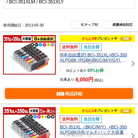
/ BCI-351XLM / BCI-351XLY
ICチップ付
残量検知対応
発売開始日：2013-05-30
さらに3本
プレゼント中
詳細
送料無料
当日出荷
[8本自由選択] BCI-351XL+BCI-350
XLPGBK (PGBK/BK/C/M/Y/GY) キ
ヤノン[Canon]互換インクカートリ
ッジ
65%お得
純正より最大
6,050円
在庫あり
(税込)
商品詳細
さらに1本
プレゼント中
詳細
送料無料
当日出荷
BCI-351XL（BK/C/M/Y）+BCI-350
XLPGBK(5色マルチパック大容量
+大容量顔料ブラック2本) キヤノン