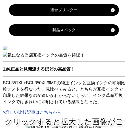
製品スペック
対応
メー
キヤノン
カー
BCI-
対応
BCI-
BCI-
BCI-
BCI-
BCI-
1.純正品と見間違えるほどの高品質！
350X
純正
351X
351X
351X
351X
351X
LPG
型番
LBK
LGY
LC
LM
LY
BCI-351XL+BCI-350XL/6MPの純正インクと互換インクの印刷比
BK
較テストを行なった。見比べてみると、どちらが互換インクで
カラ
ブラ
ブラ
グレ
シア
マゼ
イエ
印刷した結果なのか違いがわからないくらい、インク革命互換
ー
ック
ック
ー
ン
ンタ
ロー
インクではきれいに印刷されている結果となった。
顔
>詳しい比較記事はこちらから
料・
顔料
染料
クリックすると拡大した画像がご
染料