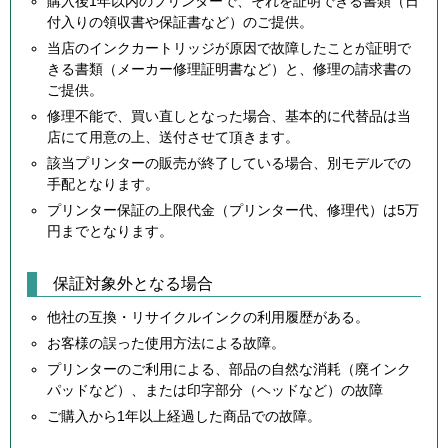
購入後1年以内のプリンターで、それを証明できる書類（日
付入りの領収書や保証書など）のご提供。
当店のインクカートリッジが原因で故障したことが証明で
きる書類（メーカー修理証明書など）と、修理の請求書の
ご提供。
修理不能で、買い直しとなった場合、基本的に代替品は当
店にて用意の上、送付させて頂きます。
該当プリンターの販売が終了している場合、別モデルでの
手配となります。
プリンター保証の上限代金（プリンター代、修理代）は5万
円までとなります。
保証対象外となる場合
他社の互換・リサイクルインクの利用履歴がある。
お客様の誤った使用方法による故障。
プリンターのご利用による、部品の自然な消耗（廃インク
パッドなど）、または印字部分（ヘッドなど）の故障
ご購入から1年以上経過した商品での故障。