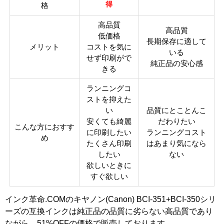
得
格
高品質
高品質
低価格
長期保存に適して
メリット
コストを気に
いる
せず印刷がで
純正品の安心感
きる
ランニングコ
ストを抑えた
い
品質にとことんこ
安くても綺麗
だわりたい
こんな方におすす
に印刷したい
ランニングコスト
め
たくさん印刷
はあまり気になら
したい
ない
欲しいときに
すぐ欲しい
インク革命.COMのキヤノン(Canon) BCI-351+BCI-350シリ
ーズの互換インクは純正品の品質に劣らない高品質であり
ながら、51%OFFの価格で販売しております。