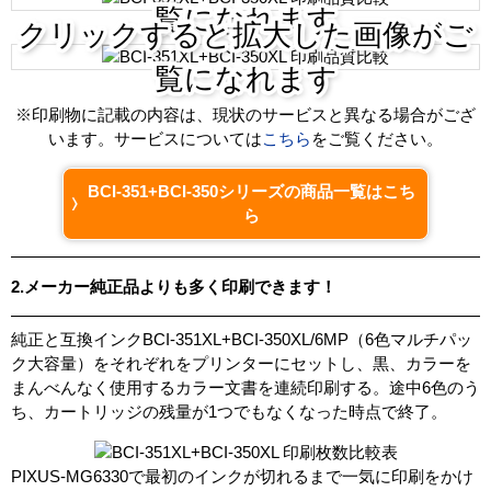
覧になれます
ICチ
クリックすると拡大した画像がご
あり
ップ
覧になれます
製品
※印刷物に記載の内容は、現状のサービスと異なる場合がござ
タイ
互換インク
います。サービスについては
こちら
をご覧ください。
プ
BCI-351+BCI-350シリーズの商品一覧はこち
ら
2.メーカー純正品よりも多く印刷できます！
純正と互換インクBCI-351XL+BCI-350XL/6MP（6色マルチパッ
ク大容量）をそれぞれをプリンターにセットし、黒、カラーを
まんべんなく使用するカラー文書を連続印刷する。途中6色のう
ち、カートリッジの残量が1つでもなくなった時点で終了。
PIXUS-MG6330で最初のインクが切れるまで一気に印刷をかけ