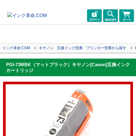
インク革命.COM
キヤノン 互換インク型番・プリンター型番から探す
PGI-73MBK（マットブラック）キヤノン[Canon]互換インク
カートリッジ