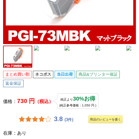
まとめ買い割
ネコポス
当日出荷
商品&プリンター保証
返金保証
30%お得
730 円
純正より
価格：
（税込）
(純正参考価格：1,050 円 )
3.8
(3件)
商品のレビューを書く
在庫：あり