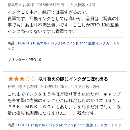
福島県のお客様
2015年06月20日
ご注文回数：4回
インク１０本と、純正では高すぎるので、
貴重です。互換インクとしては高いが、品質は（写真の仕
事でも）あまり不満は無いです。ここしかPRO-10の互換
インク売ってないですし貴重です。
商品：
PGI-73（10色マルチパック)キヤノン[Canon]互換インクカートリ
ッジ
プリンター：PRO-10
取り替えの際にインクがこぼれ出る
神奈川県のお客様
2015年04月15日
ご注文回数：2回
これまでインクを１５本ほど取り替えたのだが、キャップ
を外す際に内臓のインクがこぼれだしたのが４本（ＧＹ，
ＰＢＫ，ＭＢＫ、ＣＯ）もあり、手を汚すだけでなく、液
量の損失も馬鹿になりません。。。残念です。
商品：
PGI-73（5色マルチパック)キヤノン[Canon]互換インクカートリッ