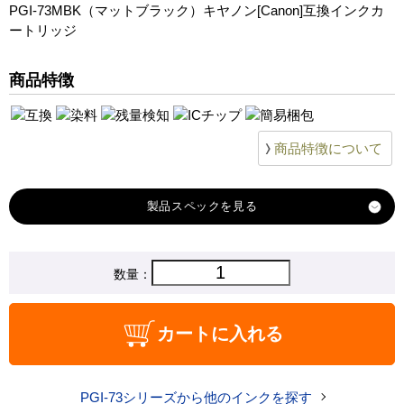
PGI-73MBK（マットブラック）キヤノン[Canon]互換インクカ
ートリッジ
商品特徴
商品特徴について
製品スペック
対応
数量：
キヤノン
メーカー
対応
PGI-73MBK
カートに入れる
純正型番
商品コード
PGI-73MBK
PGI-73シリーズから他のインクを探す