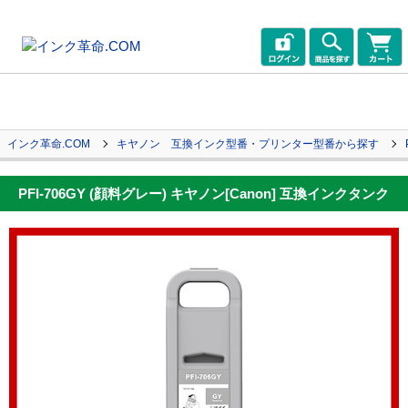
インク革命.COM
キヤノン 互換インク型番・プリンター型番から探す
PFI-706GY (顔料グレー) キヤノン[Canon] 互換インクタンク