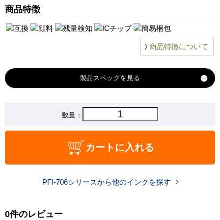
商品特徴
商品特徴について
製品スペック
対応
数量：
キヤノン
メーカー
対応
PFI-706GY
カートに入れる
純正型番
商品コード
PFI-706GY_B
PFI-706シリーズから他のインクを探す
税込価格
22,000 円
純正参考価格
40,150 円
0件のレビュー