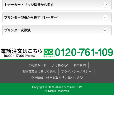
トナーカートリッジ型番から探す
互換性テストサンプルを5ページ連続印刷する。
プリンター型番から探す［レーザー］
前のページのインクが
プリンター洗浄液
次のページの裏面に染み込まない。
飛び散り
標準カラーサンプル /
互換性テストサンプルを印刷する。
ご利用ガイド
よくあるQA
利用規約
古物営業法に基づく表示
プライバシーポリシー
会社情報・特定商取引法に基づく表記
印刷の仕上がりが精細で均一であり、
インクの飛び散りもない。
Copyright © 2009-2026インク革命.COM
All Rights Reserved.
精度
標準カラーサンプルを印刷する。