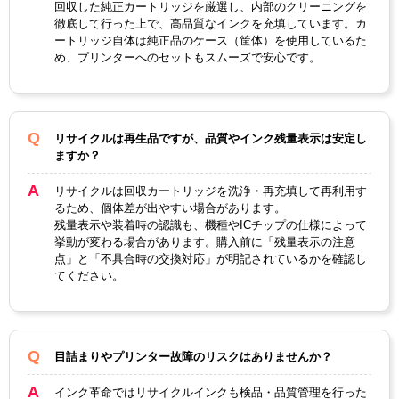
純正
回収した純正カートリッジを厳選し、内部のクリーニングを
J（
66H
A（
J（3
J（
J（
徹底して行った上で、高品質なインクを充填しています。カ
型番
フォ
J（
フォ
色カ
ブラ
ブラ
ートリッジ自体は純正品のケース（筐体）を使用しているた
トカ
カラ
トグ
ラー
ッ
ッ
め、プリンターへのセットもスムーズで安心です。
ラ
ー）
レ
小）
ク）
ク）
ー）
ー）
フォ
3色
3色
フォ
カラ
トマ
ブラ
ブラ
リサイクルは再生品ですが、品質やインク残量表示は安定し
カラ
カラ
トグ
ますか？
ー
ゼン
ック
ック
ー
ー
レー
タ
リサイクルは回収カートリッジを洗浄・再充填して再利用す
るため、個体差が出やすい場合があります。
顔
残量表示や装着時の認識も、機種やICチップの仕様によって
料・
染料
挙動が変わる場合があります。購入前に「残量表示の注意
染料
点」と「不具合時の交換対応」が明記されているかを確認し
てください。
ICチ
あり
ップ
製品
タイ
リサイクルインク
目詰まりやプリンター故障のリスクはありませんか？
プ
インク革命ではリサイクルインクも検品・品質管理を行った