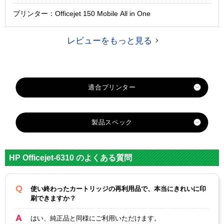
プリンター：Officejet 150 Mobile All in One
レビューをもっと見る
製品スペック
対応
メー
hp
HP Officejet-6310 のよくある質問
カー
HP1
HP1
使い終わったカートリッジの再利用品で、本当にきれいに印
HP1
HP1
HP1
38
HP1
00
刷できますか？
36
29
32
C93
35
C93
C93
C93
C93
対応
69H
C87
68A
はい、純正品と同様にご利用いただけます。
61H
64H
62H