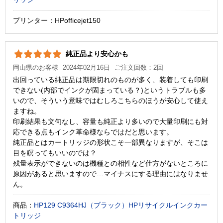
プリンター：HPofficejet150
純正品より安心かも
岡山県のお客様
2024年02月16日
ご注文回数：2回
出回っている純正品は期限切れのものが多く、装着しても印刷
できない(内部でインクが固まっている？)というトラブルも多
いので、そういう意味ではむしろこちらのほうが安心して使え
ますね。
印刷結果も文句なし、容量も純正より多いので大量印刷にも対
応できる点もインク革命様ならではだと思います。
純正品とはカートリッジの形状こそ一部異なりますが、そこは
目を瞑ってもいいのでは？
残量表示ができないのは機種との相性など仕方がないところに
原因があると思いますので…マイナスにする理由にはなりませ
ん。
商品：
HP129 C9364HJ（ブラック）HPリサイクルインクカー
トリッジ