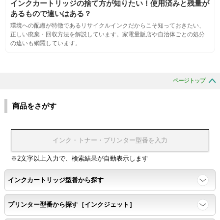
インクカートリッジの捨て方が知りたい！使用済みと残量が
あるもので違いはある？
互換性
環境への配慮が特徴であるリサイクルインクだからこそ知っておきたい、
正しい廃棄・回収方法を解説しています。家電量販店や自治体ごとの処分
の違いも網羅しています。
互換性テスト用のサンプルを印刷する。
色の重なりの境界が明確で、
ページトップ
色同士のにじみがないこと。
商品をさがす
浸透性
浸透性テスト用のサンプルを印刷する。
※2文字以上入力で、検索結果が自動表示します
任意の色を背景として使用し、
背景と違う色で8号サイズのArialフォントで
インクカートリッジ型番から探す
鮮明に印刷できること。
プリンター型番から探す［インクジェット］
速乾性