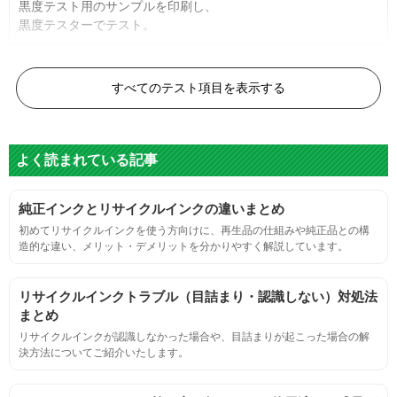
黒度テスト用のサンプルを印刷し、
黒度テスターでテスト。
黒度の技術基準に適合する。
すべてのテスト項目を表示する
色
よく読まれている記事
標準カラーサンプルを印刷する。
純正インクとリサイクルインクの違いまとめ
鮮やか、リアル、彩度、シャープなど、
初めてリサイクルインクを使う方向けに、再生品の仕組みや純正品との構
標準カラ―サンプルと比べて大きな違いがないこと。
造的な違い、メリット・デメリットを分かりやすく解説しています。
におい
リサイクルインクトラブル（目詰まり・認識しない）対処法
まとめ
サンプルシートを印刷し、直接においを嗅ぐ。
リサイクルインクが認識しなかった場合や、目詰まりが起こった場合の解
決方法についてご紹介いたします。
刺激的なにおいがしないこと。