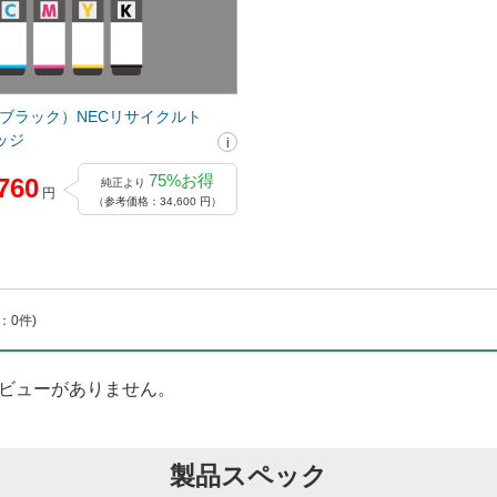
-11(ブラック）NECリサイクルト
ッジ
75%お得
760
純正より
円
（参考価格：34,600 円）
：0件)
ビューがありません。
製品スペック