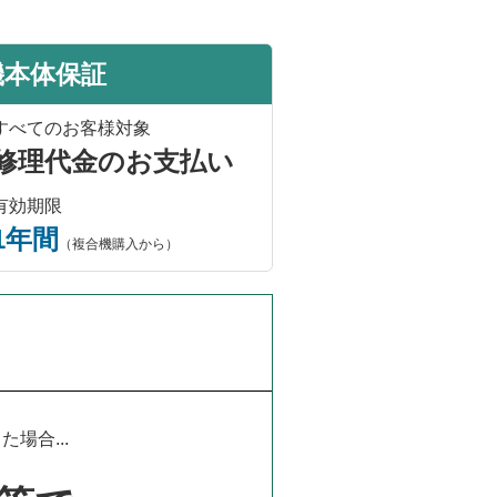
機本体保証
すべてのお客様対象
修理代金のお支払い
有効期限
1年間
（複合機購入から）
場合...