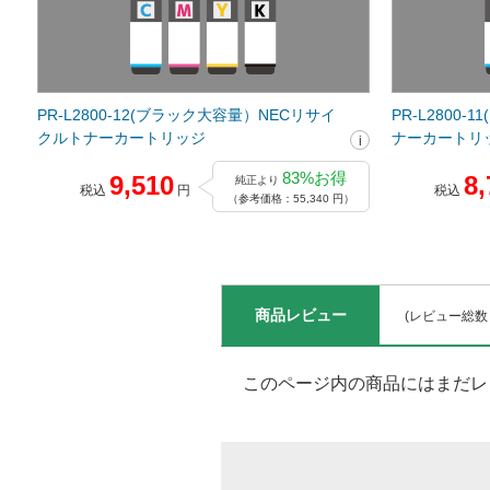
PR-L2800-12(ブラック大容量）NECリサイ
PR-L2800
クルトナーカートリッジ
ナーカートリ
83%お得
9,510
8,
純正より
税込
円
税込
（参考価格：55,340 円）
商品レビュー
(レビュー総数
このページ内の商品にはまだレ