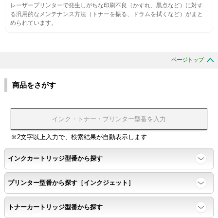
レーザープリンターで発生しがちな印刷不良（かすれ、黒点など）に対す
生涯印刷
る汎用的なメンテナンス方法（トナーを振る、ドラムを拭くなど）がまと
められています。
サンプルを規定枚数以上印刷できる
印刷中に紙詰まり、異音、粉漏れ等の異常がないことを確認
ページトップ
環境耐性
商品をさがす
温度変化耐性・湿度影響・保管条件適合性の確認
印刷耐久性
※2文字以上入力で、検索結果が自動表示します
ページ印刷可能枚数・連続印刷時の安定性・経時変化の影響の確
インクカートリッジ型番から探す
認
プリンター型番から探す［インクジェット］
寿命レポート
トナーカートリッジ型番から探す
ページ収量、1,000ページあたりのパウダー消費量、転写率、