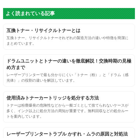
よく読まれている記事
グレースケール
互換トナー・リサイクルトナーとは
目視検査にて数値測定
互換トナー、リサイクルトナーそれぞれの製造方法の違いや特徴を簡潔に
まとめています。
ページ収量
ドラムユニットとトナーの違いを徹底解説！交換時期の見極
連続印刷時の安定した印刷枚数測定
め方まで
レーザープリンターで最も分かりにくい「トナー（粉）」と「ドラム（感
光体）」の役割の違いを解説しています。
定着度
摩擦試験機で濃度値を測定
使用済みトナーカートリッジを処分する方法
トナーは粉塵爆発の危険性などから一般ゴミとして捨てられないケースが
多く、インク以上に処分方法の周知が重要です。無料回収などの処分ルー
適合性
トを案内しています。
プリンターへの装着・固定位置の確認・接点の状態の確認
レーザープリンタートラブル かすれ・ムラの原因と対処法