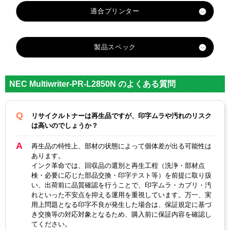
製品スペック
対応
NEC
メーカー
NEC Multiwriter-PR-L2850N のよくある質問
対応
PR-L2800-12
PR-L2800-11
純正型番
リサイクルトナーは再生品ですが、印字ムラや汚れのリスク
は高いのでしょうか？
カラー
ブラック
ブラック
再生品の特性上、部材の状態によって個体差が出る可能性は
ICチップ
あり
あります。
インク革命では、回収品の選別と再生工程（洗浄・部材点
製品タイプ
リサイクルトナー
検・必要に応じた部品交換・印字テスト等）を前提に取り扱
い、出荷前に品質確認を行うことで、印字ムラ・カブリ・汚
れといった不安点を抑える運用を重視しています。万一、実
用上問題となる印字不良が発生した場合は、保証規定に基づ
き交換等の対応対象となるため、購入前に保証内容を確認し
てください。