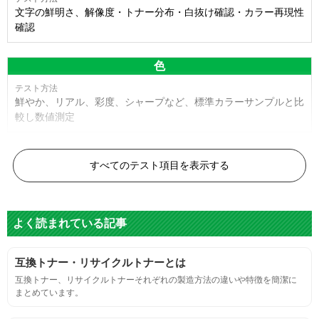
文字の鮮明さ、解像度・トナー分布・白抜け確認・カラー再現性
確認
色
鮮やか、リアル、彩度、シャープなど、標準カラーサンプルと比
較し数値測定
白黒ドット
すべてのテスト項目を表示する
目視検査またはドットサイズ比較ボードを使用し数値測定
よく読まれている記事
グレースケール
互換トナー・リサイクルトナーとは
目視検査にて数値測定
互換トナー、リサイクルトナーそれぞれの製造方法の違いや特徴を簡潔に
まとめています。
ページ収量