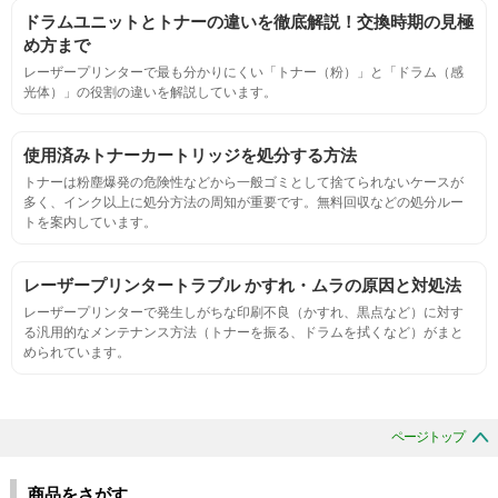
ドラムユニットとトナーの違いを徹底解説！交換時期の見極
連続印刷時の安定した印刷枚数測定
め方まで
レーザープリンターで最も分かりにくい「トナー（粉）」と「ドラム（感
光体）」の役割の違いを解説しています。
定着度
摩擦試験機で濃度値を測定
使用済みトナーカートリッジを処分する方法
トナーは粉塵爆発の危険性などから一般ゴミとして捨てられないケースが
多く、インク以上に処分方法の周知が重要です。無料回収などの処分ルー
適合性
トを案内しています。
プリンターへの装着・固定位置の確認・接点の状態の確認
レーザープリンタートラブル かすれ・ムラの原因と対処法
レーザープリンターで発生しがちな印刷不良（かすれ、黒点など）に対す
生涯印刷
る汎用的なメンテナンス方法（トナーを振る、ドラムを拭くなど）がまと
められています。
サンプルを規定枚数以上印刷できる
印刷中に紙詰まり、異音、粉漏れ等の異常がないことを確認
ページトップ
環境耐性
商品をさがす