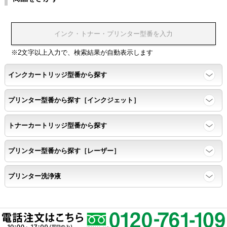
温度変化耐性・湿度影響・保管条件適合性の確認
印刷耐久性
※2文字以上入力で、検索結果が自動表示します
ページ印刷可能枚数・連続印刷時の安定性・経時変化の影響の確
インクカートリッジ型番から探す
認
プリンター型番から探す［インクジェット］
寿命レポート
トナーカートリッジ型番から探す
ページ収量、1,000ページあたりのパウダー消費量、転写率、
SAD値を計測
プリンター型番から探す［レーザー］
落下試験
プリンター洗浄液
各側面から落下テストを実施し、製品に傷、ひび割れ、粉漏れ等
がない