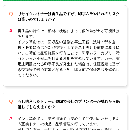
対応
LP28FH
純正型番
リサイクルトナーは再生品ですが、印字ムラや汚れのリスク
は高いのでしょうか？
カテゴリ
LP28FHシリーズ
再生品の特性上、部材の状態によって個体差が出る可能性は
カラー
ブラック
あります。
インク革命では、回収品の選別と再生工程（洗浄・部材点
ICチップ
あり
検・必要に応じた部品交換・印字テスト等）を前提に取り扱
い、出荷前に品質確認を行うことで、印字ムラ・カブリ・汚
製品タイプ
リサイクルトナー
れといった不安点を抑える運用を重視しています。万一、実
用上問題となる印字不良が発生した場合は、保証規定に基づ
き交換等の対応対象となるため、購入前に保証内容を確認し
てください。
もし購入したトナーが原因で会社のプリンターが壊れたら保
証してもらえますか？
インク革命では、業務用途でも安心してご使用いただけるよ
う互換トナーの検品・品質管理を行っています。
それでも万一、当店のトナーが原因でプリンターが故障した