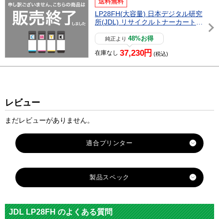
送料無料
LP28FH(大容量) 日本デジタル研究
所(JDL) リサイクルトナーカートリ
ッジ
48%お得
純正より
37,230円
在庫なし
(税込)
レビュー
まだレビューがありません。
適合プリンター
LP28F
製品スペック
対応
JDL
メーカー
JDL LP28FH のよくある質問