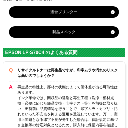
製品スペック
対応
メーカ
エプソン
EPSON LP-S70C4 のよくある質問
ー
LPCA3
LPCA3
LPCA3
LPCA3
リサイクルトナーは再生品ですが、印字ムラや汚れのリスク
対応
ETC9Y
ETC9M
ETC9B
ETC9C
は高いのでしょうか？
純正型
イエ
マゼン
K ブラ
シア
番
ロー
タ
ック
ン
再生品の特性上、部材の状態によって個体差が出る可能性は
あります。
イエロ
マゼン
ブラッ
インク革命では、回収品の選別と再生工程（洗浄・部材点
カラー
シアン
ー
タ
ク
検・必要に応じた部品交換・印字テスト等）を前提に取り扱
い、出荷前に品質確認を行うことで、印字ムラ・カブリ・汚
ICチッ
れといった不安点を抑える運用を重視しています。万一、実
あり
用上問題となる印字不良が発生した場合は、保証規定に基づ
プ
き交換等の対応対象となるため、購入前に保証内容を確認し