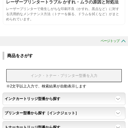
レーザープリンタートラブル かすれ・ムラの原因と対処法
レーザープリンターで発生しがちな印刷不良（かすれ、黒点など）に対す
生涯印刷
る汎用的なメンテナンス方法（トナーを振る、ドラムを拭くなど）がまと
められています。
サンプルを規定枚数以上印刷できる
印刷中に紙詰まり、異音、粉漏れ等の異常がないことを確認
ページトップ
環境耐性
商品をさがす
温度変化耐性・湿度影響・保管条件適合性の確認
印刷耐久性
※2文字以上入力で、検索結果が自動表示します
ページ印刷可能枚数・連続印刷時の安定性・経時変化の影響の確
インクカートリッジ型番から探す
認
プリンター型番から探す［インクジェット］
寿命レポート
トナーカートリッジ型番から探す