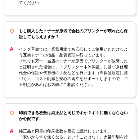
製品タ
てください。
リサイクルトナー
イプ
もし購入したトナーが原因で会社のプリンターが壊れたら保
証してもらえますか？
インク革命では、業務用途でも安心してご使用いただけるよ
う互換トナーの検品・品質管理を行っています。
それでも万一、当店のトナーが原因でプリンターが故障した
と証明された場合は、「プリンター本体保証」に基づき修理
代金の保証や代替機の手配などを行います（※保証規定に基
づく）。コスト削減と安心の両立をサポートしますので、ご
不明点があればお気軽にご相談ください。
印刷できる枚数は純正品と同じですか？すぐに無くならない
か心配です。
純正品と同等の印刷枚数を目安に設計しています。
「安いからすぐ無くなる」ということはなく、大量印刷を行