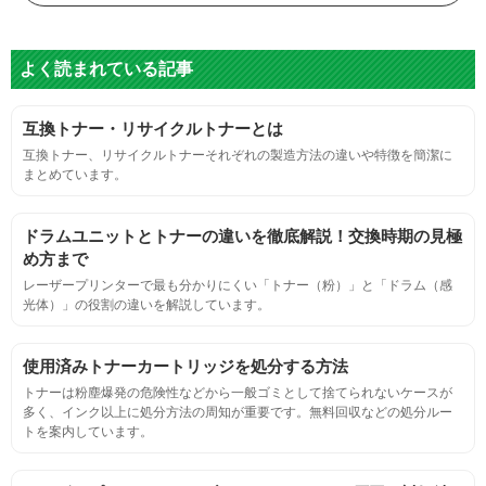
目視検査またはドットサイズ比較ボードを使用し数値測定
よく読まれている記事
グレースケール
互換トナー・リサイクルトナーとは
目視検査にて数値測定
互換トナー、リサイクルトナーそれぞれの製造方法の違いや特徴を簡潔に
まとめています。
ページ収量
ドラムユニットとトナーの違いを徹底解説！交換時期の見極
連続印刷時の安定した印刷枚数測定
め方まで
レーザープリンターで最も分かりにくい「トナー（粉）」と「ドラム（感
光体）」の役割の違いを解説しています。
定着度
摩擦試験機で濃度値を測定
使用済みトナーカートリッジを処分する方法
トナーは粉塵爆発の危険性などから一般ゴミとして捨てられないケースが
多く、インク以上に処分方法の周知が重要です。無料回収などの処分ルー
適合性
トを案内しています。
プリンターへの装着・固定位置の確認・接点の状態の確認