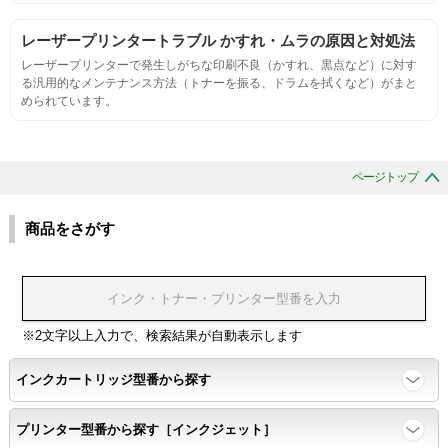
プリンターへの装着・固定位置の確認・接点の状態の確認
レーザープリンタートラブル かすれ・ムラの原因と対処法
レーザープリンターで発生しがちな印刷不良（かすれ、黒点など）に対す
生涯印刷
る汎用的なメンテナンス方法（トナーを振る、ドラムを拭くなど）がまと
められています。
サンプルを規定枚数以上印刷できる
印刷中に紙詰まり、異音、粉漏れ等の異常がないことを確認
ページトップ
環境耐性
商品をさがす
温度変化耐性・湿度影響・保管条件適合性の確認
印刷耐久性
※2文字以上入力で、検索結果が自動表示します
ページ印刷可能枚数・連続印刷時の安定性・経時変化の影響の確
インクカートリッジ型番から探す
認
プリンター型番から探す［インクジェット］
寿命レポート