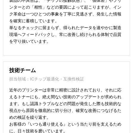
製品の不具合は、「チップの接触状態」、「個体差」やプリ
ンターとの「相性」などの要因によって起こりますが、イン
ク革命は一つひとつの事象を丁寧に見逃さず、発生した情報
を確実に蓄積しています。
単なるチェックに留まらず、得られたデータを速やかに製造
現場へフィードバックし、常に改善し続けられる体制で品質
を守り抜いています。
技術チーム
担当領域：ICチップ最適化・互換性検証
近年のプリンターは非常に精密に設計されており、それに応
えるトナーにも、絶え間ない技術のアップデートが求められ
ます。もし認識トラブルなどの問題が発生した際も技術的な
視点から原因を徹底的に切り分け、確実な改善につなげるた
めの検証を繰り返す。
お客様の『いつも通り使える』という当たり前を支えるため
に、日々技術を磨いています。