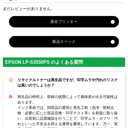
まだレビューがありません。
製品スペック
対応
エプソン
メーカー
EPSON LP-S3550PS のよくある質問
対応
LPB3T27 ブラ
LPB3T26 ブラ
純正型番
ック
ック
リサイクルトナーは再生品ですが、印字ムラや汚れのリスク
は高いのでしょうか？
カラー
ブラック
ブラック
再生品の特性上、部材の状態によって個体差が出る可能性は
ICチップ
あり
あります。
インク革命では、回収品の選別と再生工程（洗浄・部材点
製品タイプ
リサイクルトナー
検・必要に応じた部品交換・印字テスト等）を前提に取り扱
い、出荷前に品質確認を行うことで、印字ムラ・カブリ・汚
れといった不安点を抑える運用を重視しています。万一、実