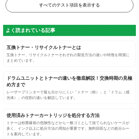
白黒ドット
すべてのテスト項目を表示する
目視検査またはドットサイズ比較ボードを使用し数値測定
よく読まれている記事
グレースケール
互換トナー・リサイクルトナーとは
目視検査にて数値測定
互換トナー、リサイクルトナーそれぞれの製造方法の違いや特徴を簡潔に
まとめています。
ページ収量
ドラムユニットとトナーの違いを徹底解説！交換時期の見極
連続印刷時の安定した印刷枚数測定
め方まで
レーザープリンターで最も分かりにくい「トナー（粉）」と「ドラム（感
光体）」の役割の違いを解説しています。
定着度
摩擦試験機で濃度値を測定
使用済みトナーカートリッジを処分する方法
トナーは粉塵爆発の危険性などから一般ゴミとして捨てられないケースが
多く、インク以上に処分方法の周知が重要です。無料回収などの処分ルー
適合性
トを案内しています。