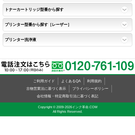
トナーカートリッジ型番から探す
ページ収量、1,000ページあたりのパウダー消費量、転写率、
SAD値を計測
プリンター型番から探す［レーザー］
落下試験
プリンター洗浄液
各側面から落下テストを実施し、製品に傷、ひび割れ、粉漏れ等
がない
外観
ご利用ガイド
よくあるQA
利用規約
粉漏れや損傷箇所はないか目視確認
古物営業法に基づく表示
プライバシーポリシー
会社情報・特定商取引法に基づく表記
Copyright © 2009-2026インク革命.COM
All Rights Reserved.