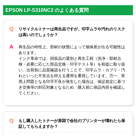
対応
エプソン
メーカー
EPSON LP-S310NC2 のよくある質問
対応
LPB4T13 ブラック
純正型番
リサイクルトナーは再生品ですが、印字ムラや汚れのリスク
は高いのでしょうか？
カラー
ブラック
再生品の特性上、部材の状態によって個体差が出る可能性は
ICチップ
あり
あります。
インク革命では、回収品の選別と再生工程（洗浄・部材点
製品タイプ
リサイクルトナー
検・必要に応じた部品交換・印字テスト等）を前提に取り扱
い、出荷前に品質確認を行うことで、印字ムラ・カブリ・汚
れといった不安点を抑える運用を重視しています。万一、実
用上問題となる印字不良が発生した場合は、保証規定に基づ
き交換等の対応対象となるため、購入前に保証内容を確認し
てください。
もし購入したトナーが原因で会社のプリンターが壊れたら保
証してもらえますか？