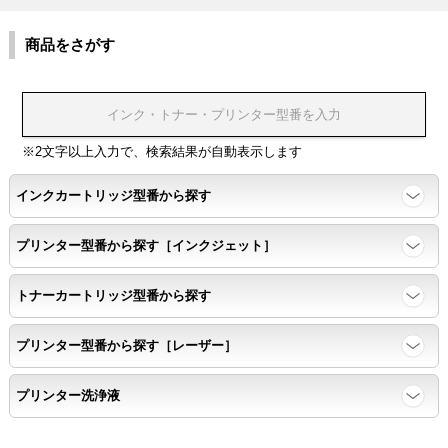
環境耐性
商品をさがす
温度変化耐性・湿度影響・保管条件適合性の確認
印刷耐久性
※2文字以上入力で、検索結果が自動表示します
ページ印刷可能枚数・連続印刷時の安定性・経時変化の影響の確
インクカートリッジ型番から探す
認
プリンター型番から探す［インクジェット］
寿命レポート
トナーカートリッジ型番から探す
ページ収量、1,000ページあたりのパウダー消費量、転写率、
SAD値を計測
プリンター型番から探す［レーザー］
落下試験
プリンター洗浄液
各側面から落下テストを実施し、製品に傷、ひび割れ、粉漏れ等