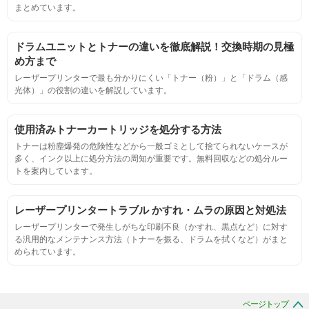
まとめています。
ページ収量
ドラムユニットとトナーの違いを徹底解説！交換時期の見極
連続印刷時の安定した印刷枚数測定
め方まで
レーザープリンターで最も分かりにくい「トナー（粉）」と「ドラム（感
光体）」の役割の違いを解説しています。
定着度
摩擦試験機で濃度値を測定
使用済みトナーカートリッジを処分する方法
トナーは粉塵爆発の危険性などから一般ゴミとして捨てられないケースが
多く、インク以上に処分方法の周知が重要です。無料回収などの処分ルー
適合性
トを案内しています。
プリンターへの装着・固定位置の確認・接点の状態の確認
レーザープリンタートラブル かすれ・ムラの原因と対処法
レーザープリンターで発生しがちな印刷不良（かすれ、黒点など）に対す
生涯印刷
る汎用的なメンテナンス方法（トナーを振る、ドラムを拭くなど）がまと
められています。
サンプルを規定枚数以上印刷できる
印刷中に紙詰まり、異音、粉漏れ等の異常がないことを確認
ページトップ