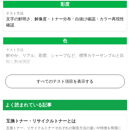
彩度
文字の鮮明さ、解像度・トナー分布・白抜け確認・カラー再現性
確認
色
鮮やか、リアル、彩度、シャープなど、標準カラーサンプルと比
較し数値測定
白黒ドット
すべてのテスト項目を表示する
目視検査またはドットサイズ比較ボードを使用し数値測定
よく読まれている記事
グレースケール
互換トナー・リサイクルトナーとは
目視検査にて数値測定
互換トナー、リサイクルトナーそれぞれの製造方法の違いや特徴を簡潔に