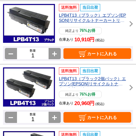
送料無料
当日出荷
LPB4T13（ブラック）エプソン[EP
SON]リサイクルトナーカートリッ
ジ
76%お得
純正より
10,910円
在庫あり
(税込)
数量
カートに入れる
送料無料
当日出荷
LPB4T13（ブラック2個パック）エ
プソン[EPSON]リサイクルトナー
カートリッジ
76%お得
純正より
20,960円
在庫あり
(税込)
数量
カートに入れる
送料無料
当日出荷