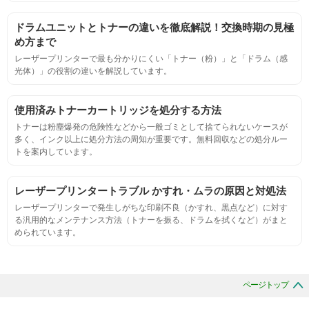
ページ収量
ドラムユニットとトナーの違いを徹底解説！交換時期の見極
連続印刷時の安定した印刷枚数測定
め方まで
レーザープリンターで最も分かりにくい「トナー（粉）」と「ドラム（感
光体）」の役割の違いを解説しています。
定着度
摩擦試験機で濃度値を測定
使用済みトナーカートリッジを処分する方法
トナーは粉塵爆発の危険性などから一般ゴミとして捨てられないケースが
多く、インク以上に処分方法の周知が重要です。無料回収などの処分ルー
適合性
トを案内しています。
プリンターへの装着・固定位置の確認・接点の状態の確認
レーザープリンタートラブル かすれ・ムラの原因と対処法
レーザープリンターで発生しがちな印刷不良（かすれ、黒点など）に対す
生涯印刷
る汎用的なメンテナンス方法（トナーを振る、ドラムを拭くなど）がまと
められています。
サンプルを規定枚数以上印刷できる
印刷中に紙詰まり、異音、粉漏れ等の異常がないことを確認
ページトップ
環境耐性