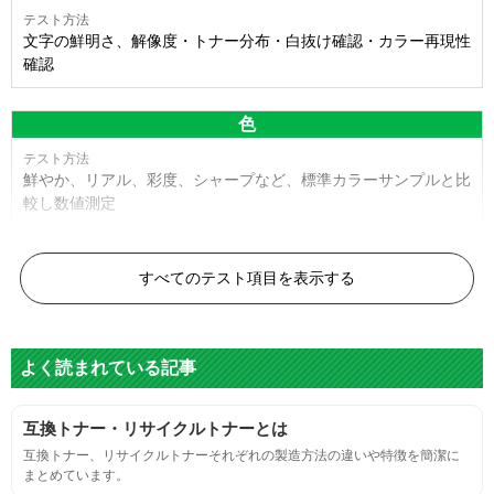
文字の鮮明さ、解像度・トナー分布・白抜け確認・カラー再現性
確認
色
鮮やか、リアル、彩度、シャープなど、標準カラーサンプルと比
較し数値測定
白黒ドット
すべてのテスト項目を表示する
目視検査またはドットサイズ比較ボードを使用し数値測定
よく読まれている記事
グレースケール
互換トナー・リサイクルトナーとは
目視検査にて数値測定
互換トナー、リサイクルトナーそれぞれの製造方法の違いや特徴を簡潔に
まとめています。