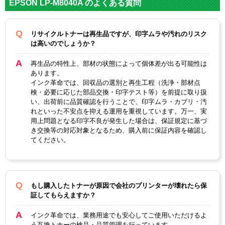
EPSON LP-M8040A のよくある質問
ー
LPC3T3
リサイクルトナーは再生品ですが、印字ムラや汚れのリスク
対応
LPC3T3
LPC3T3
LPC3T3
1BK
は高いのでしょうか？
純正型
1C シ
1M マゼ
1Y イ
ブラッ
番
アン
ンタ
エロー
ク
再生品の特性上、部材の状態によって個体差が出る可能性は
あります。
ブラッ
マゼン
イエロ
インク革命では、回収品の選別と再生工程（洗浄・部材点
カラー
シアン
ク
タ
ー
検・必要に応じた部品交換・印字テスト等）を前提に取り扱
い、出荷前に品質確認を行うことで、印字ムラ・カブリ・汚
ICチッ
れといった不安点を抑える運用を重視しています。万一、実
あり
用上問題となる印字不良が発生した場合は、保証規定に基づ
プ
き交換等の対応対象となるため、購入前に保証内容を確認し
製品タ
てください。
リサイクルトナー
イプ
もし購入したトナーが原因で会社のプリンターが壊れたら保
証してもらえますか？
インク革命では、業務用途でも安心してご使用いただけるよ
う互換トナーの検品・品質管理を行っています。