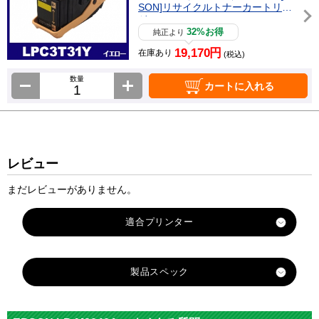
SON]リサイクルトナーカートリッ
ジ
32%お得
純正より
19,170円
在庫あり
(税込)
数量
カートに入れる
レビュー
まだレビューがありません。
製品スペック
対応
メーカ
エプソン