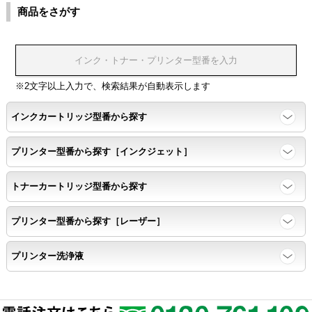
商品をさがす
温度変化耐性・湿度影響・保管条件適合性の確認
印刷耐久性
※2文字以上入力で、検索結果が自動表示します
ページ印刷可能枚数・連続印刷時の安定性・経時変化の影響の確
インクカートリッジ型番から探す
認
プリンター型番から探す［インクジェット］
寿命レポート
トナーカートリッジ型番から探す
ページ収量、1,000ページあたりのパウダー消費量、転写率、
SAD値を計測
プリンター型番から探す［レーザー］
落下試験
プリンター洗浄液
各側面から落下テストを実施し、製品に傷、ひび割れ、粉漏れ等
がない