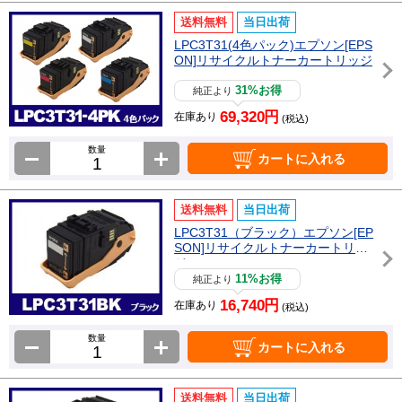
送料無料
当日出荷
LPC3T31(4色パック)エプソン[EPS
ON]リサイクルトナーカートリッジ
31%お得
純正より
69,320円
在庫あり
(税込)
数量
カートに入れる
送料無料
当日出荷
LPC3T31（ブラック）エプソン[EP
SON]リサイクルトナーカートリッ
ジ
11%お得
純正より
16,740円
在庫あり
(税込)
数量
カートに入れる
送料無料
当日出荷