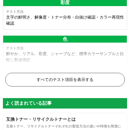
彩度
文字の鮮明さ、解像度・トナー分布・白抜け確認・カラー再現性
確認
色
鮮やか、リアル、彩度、シャープなど、標準カラーサンプルと比
較し数値測定
白黒ドット
すべてのテスト項目を表示する
目視検査またはドットサイズ比較ボードを使用し数値測定
よく読まれている記事
グレースケール
互換トナー・リサイクルトナーとは
目視検査にて数値測定
互換トナー、リサイクルトナーそれぞれの製造方法の違いや特徴を簡潔に