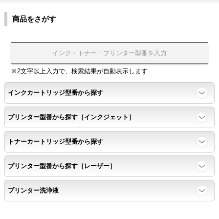
環境耐性
商品をさがす
温度変化耐性・湿度影響・保管条件適合性の確認
印刷耐久性
※2文字以上入力で、検索結果が自動表示します
ページ印刷可能枚数・連続印刷時の安定性・経時変化の影響の確
インクカートリッジ型番から探す
認
プリンター型番から探す［インクジェット］
寿命レポート
トナーカートリッジ型番から探す
ページ収量、1,000ページあたりのパウダー消費量、転写率、
SAD値を計測
プリンター型番から探す［レーザー］
落下試験
プリンター洗浄液
各側面から落下テストを実施し、製品に傷、ひび割れ、粉漏れ等
がない