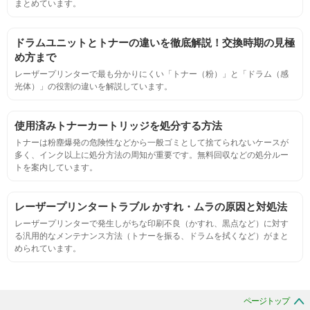
まとめています。
ページ収量
ドラムユニットとトナーの違いを徹底解説！交換時期の見極
連続印刷時の安定した印刷枚数測定
め方まで
レーザープリンターで最も分かりにくい「トナー（粉）」と「ドラム（感
光体）」の役割の違いを解説しています。
定着度
摩擦試験機で濃度値を測定
使用済みトナーカートリッジを処分する方法
トナーは粉塵爆発の危険性などから一般ゴミとして捨てられないケースが
多く、インク以上に処分方法の周知が重要です。無料回収などの処分ルー
適合性
トを案内しています。
プリンターへの装着・固定位置の確認・接点の状態の確認
レーザープリンタートラブル かすれ・ムラの原因と対処法
レーザープリンターで発生しがちな印刷不良（かすれ、黒点など）に対す
生涯印刷
る汎用的なメンテナンス方法（トナーを振る、ドラムを拭くなど）がまと
められています。
サンプルを規定枚数以上印刷できる
印刷中に紙詰まり、異音、粉漏れ等の異常がないことを確認
ページトップ