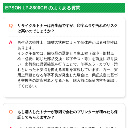
メーカ
エプソン
EPSON LP-8800CR のよくある質問
ー
LPCA3
LPCA3
LPCA3
LPCA3
リサイクルトナーは再生品ですが、印字ムラや汚れのリスク
対応
ETC2K
ETC2C
ETC2M
ETC2Y
は高いのでしょうか？
純正型
ブラ
シア
マゼ
イエ
番
ック
ン
ンタ
ロー
再生品の特性上、部材の状態によって個体差が出る可能性は
あります。
ブラッ
マゼン
イエロ
インク革命では、回収品の選別と再生工程（洗浄・部材点
カラー
シアン
ク
タ
ー
検・必要に応じた部品交換・印字テスト等）を前提に取り扱
い、出荷前に品質確認を行うことで、印字ムラ・カブリ・汚
ICチッ
れといった不安点を抑える運用を重視しています。万一、実
あり
用上問題となる印字不良が発生した場合は、保証規定に基づ
プ
き交換等の対応対象となるため、購入前に保証内容を確認し
製品タ
てください。
リサイクルトナー
イプ
もし購入したトナーが原因で会社のプリンターが壊れたら保
証してもらえますか？