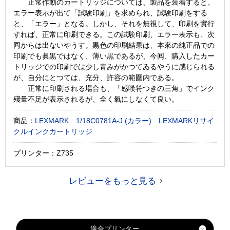
正常作動のカートリッジについては、製品を装着すると、
エラー表示が出て「試験印刷」を求められ、試験印刷をする
と、「エラー」となる。しかし、それを無視して、印刷を實行
すれば、正常に印刷できる。この試験印刷、エラー表示も、次
囘からは出ないやうす。黒色の印刷結果は、本來の純正品での
印刷でも眞黒ではなく、薄い黒であるが、今囘、購入したカー
トリッジでの印刷では少し青みがかつてゐるやうに感じられる
が、自分にとつては、充分、許容の範圍内である。
正常に印刷される場合も、「感嘆符つきの三角」でインク
殘量不足が表示されるが、全く氣にしなくて良い。
商品：
LEXMARK 1/18C0781A-J (カラー) LEXMARKリサイ
クルインクカートリッジ
プリンター：Z735
レビューをもっと見る