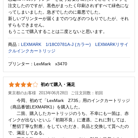
注文したのですが、黒色がまったく印刷されずすべて緑色にな
ってしまいました。急ぎでしたのに最悪でした。
新しいプリンターが届くまでのつなぎのつもりでしたが、それ
すらもできません。
もうここで購入することは二度とないと思います。
商品：
LEXMARK 1/18C0781A-J (カラー) LEXMARKリサイ
クルインクカートリッジ
プリンター：LexMark x3470
初めて購入・滿足
東京都のお客様
2013年06月28日
ご注文回数：初回
今囘、初めて「LexMark Z735」用のインクカートリッジ
（商品番號LEXMARK1）を購入した。
二箇、購入したカートリッジのうち、不幸にも一箇は、赤
インクが出ないといふ「初期不良」に遭遇。これに對しては、
「懇切丁寧な對應」をしていただき、良品と交換して貰へたの
で、滿足してゐる。