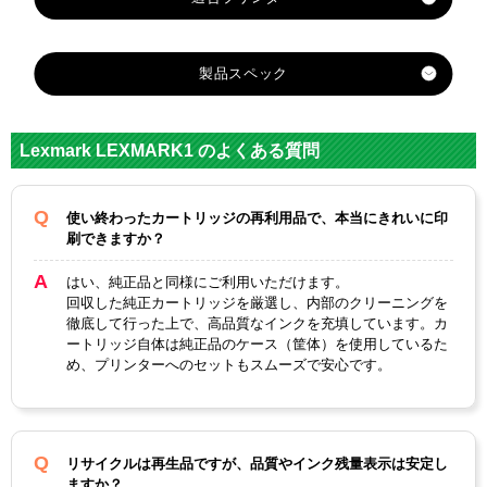
適合プリンター
lexmark-Z735
製品スペック
lexmark-X2330
lexmark-X2350
対応
レックスマーク
lexmark-X2470
メーカー
Lexmark LEXMARK1 のよくある質問
lexmark-X3470
対応
LEXMARK 1/18C0781A-
純正型番
J（カラー）
使い終わったカートリッジの再利用品で、本当にきれいに印
刷できますか？
カテゴリ
LEXMARK1シリーズ
はい、純正品と同様にご利用いただけます。
カラー
3色カラー
回収した純正カートリッジを厳選し、内部のクリーニングを
徹底して行った上で、高品質なインクを充填しています。カ
顔料・染料
染料
ートリッジ自体は純正品のケース（筐体）を使用しているた
め、プリンターへのセットもスムーズで安心です。
ICチップ
あり
製品タイプ
リサイクルインク
リサイクルは再生品ですが、品質やインク残量表示は安定し
ますか？