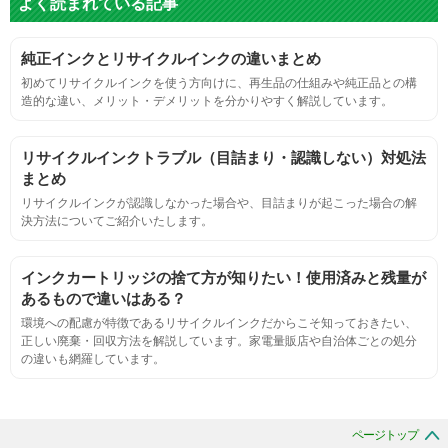
よく読まれている記事
標準カラーサンプルを印刷する。
純正インクとリサイクルインクの違いまとめ
鮮やか、リアル、彩度、シャープなど、
初めてリサイクルインクを使う方向けに、再生品の仕組みや純正品との構
標準カラ―サンプルと比べて大きな違いがないこと。
造的な違い、メリット・デメリットを分かりやすく解説しています。
におい
リサイクルインクトラブル（目詰まり・認識しない）対処法
まとめ
サンプルシートを印刷し、直接においを嗅ぐ。
リサイクルインクが認識しなかった場合や、目詰まりが起こった場合の解
決方法についてご紹介いたします。
刺激的なにおいがしないこと。
インクカートリッジの捨て方が知りたい！使用済みと残量が
あるもので違いはある？
互換性
環境への配慮が特徴であるリサイクルインクだからこそ知っておきたい、
正しい廃棄・回収方法を解説しています。家電量販店や自治体ごとの処分
の違いも網羅しています。
互換性テスト用のサンプルを印刷する。
色の重なりの境界が明確で、
ページトップ