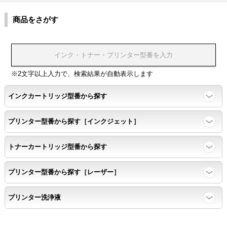
色同士のにじみがないこと。
商品をさがす
浸透性
浸透性テスト用のサンプルを印刷する。
※2文字以上入力で、検索結果が自動表示します
任意の色を背景として使用し、
背景と違う色で8号サイズのArialフォントで
インクカートリッジ型番から探す
鮮明に印刷できること。
プリンター型番から探す［インクジェット］
速乾性
トナーカートリッジ型番から探す
互換性テストサンプルを5ページ連続印刷する。
プリンター型番から探す［レーザー］
前のページのインクが
プリンター洗浄液
次のページの裏面に染み込まない。
飛び散り