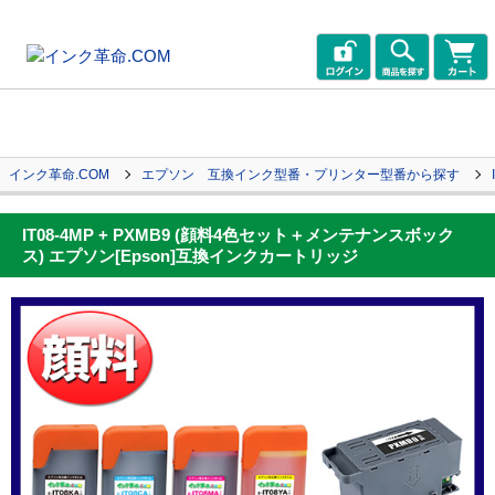
インク革命.COM
エプソン 互換インク型番・プリンター型番から探す
IT08-4MP + PXMB9 (顔料4色セット＋メンテナンスボック
ス) エプソン[Epson]互換インクカートリッジ