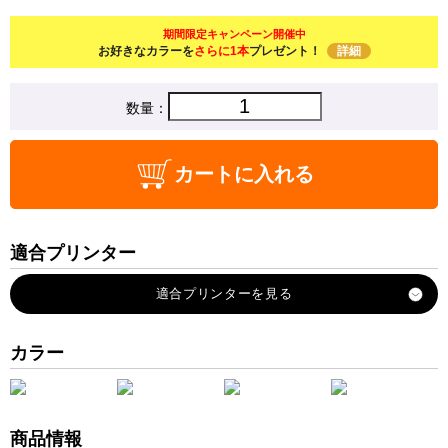
期間限定キャンペーン開催中
お好きなカラーを
さらに1本
プレゼント！
詳細
数量：
カートに入れる
適合プリンター
PX-M6711FT
PX-M6712FT
PX-M791FT
カラー
PX-S6710T
商品情報