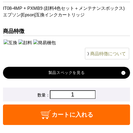
IT08-4MP + PXMB9 (顔料4色セット＋メンテナンスボックス)
エプソン[Epson]互換インクカートリッジ
商品特徴
商品特徴について
製品スペック
対応
数量：
エプソン
メーカー
対応
IT08KA
カートに入れる
IT08CA
IT08MA
IT08YA
純正型番
商品コード
IT08-4MP+PXMB9