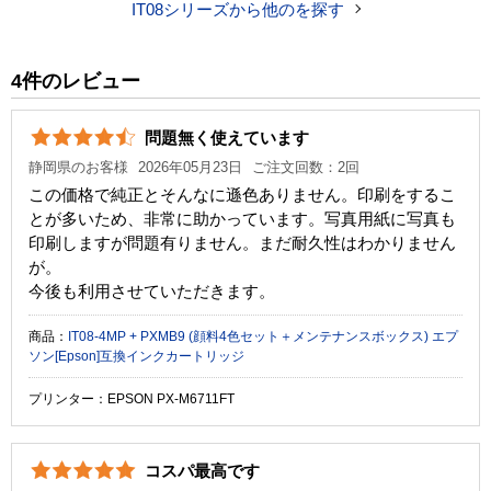
IT08シリーズから他のを探す
税込価格
4,430 円
純正参考価格
17,790 円
4件のレビュー
カラー
ブラック
シアン
マゼンタ
イエロー
問題無く使えています
顔料・染料
顔料
静岡県のお客様
2026年05月23日
ご注文回数：2回
ICチップ
なし
この価格で純正とそんなに遜色ありません。印刷をするこ
とが多いため、非常に助かっています。写真用紙に写真も
製品タイプ
インクボトル
印刷しますが問題有りません。まだ耐久性はわかりません
が。
今後も利用させていただきます。
商品：
IT08-4MP + PXMB9 (顔料4色セット＋メンテナンスボックス) エプ
ソン[Epson]互換インクカートリッジ
プリンター：EPSON PX-M6711FT
コスパ最高です