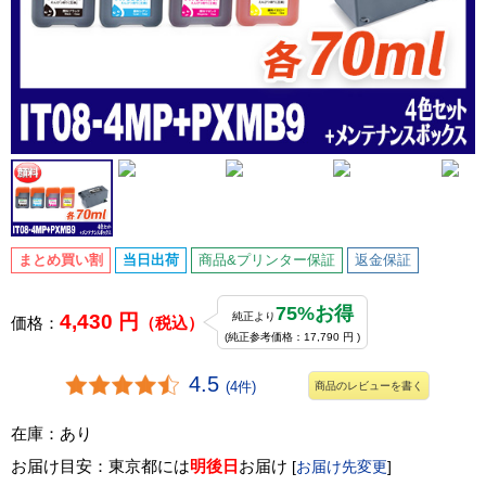
まとめ買い割
当日出荷
商品&プリンター保証
返金保証
75%お得
4,430 円
純正より
価格：
（税込）
(純正参考価格：17,790 円 )
4.5
(4件)
商品のレビューを書く
在庫：あり
お届け目安：東京都には
明後日
お届け
[
お届け先変更
]