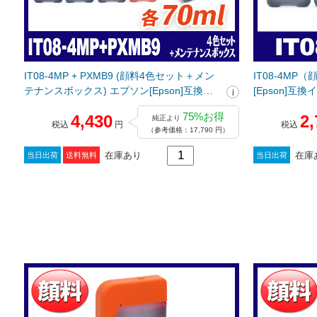
IT08-4MP + PXMB9 (顔料4色セット＋メン
IT08-4MP
テナンスボックス) エプソン[Epson]互換イ
[Epson]互
ンクカートリッジ
75%お得
4,430
2,
純正より
税込
円
税込
（参考価格：17,790 円）
在庫あり
在庫
当日出荷
送料無料
当日出荷