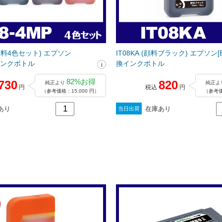
（顔料4色セット) エプソン
IT08KA (顔料ブラック) エプソン[E
換インクボトル
換インクボトル
82%お得
730
820
純正より
純正よ
円
税込
円
（参考価格：15,000 円）
（参考価
あり
在庫あり
当日出荷