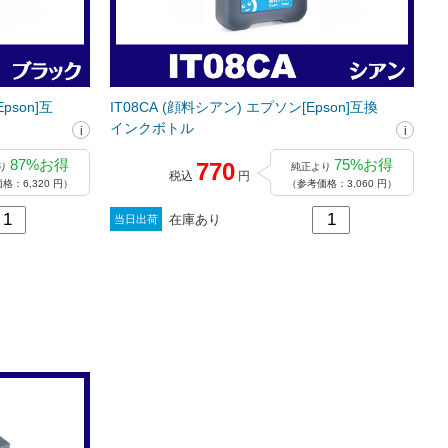
pson]互
IT08CA (顔料シアン) エプソン[Epson]互換
インクボトル
87%お得
75%お得
770
り
純正より
税込
円
格：6,320 円）
（参考価格：3,060 円）
在庫あり
当日出荷