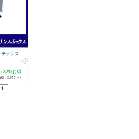
メンテナンス
32%お得
り
格：2,620 円）