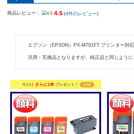
4.5
商品レビュー：
(
4
件のレビュー
)
エプソン（EPSON）PX-M791FT プリンター
汎用・互換品となりますが、純正品と同じように
さらに1本
今だけ
プレゼント！
詳細