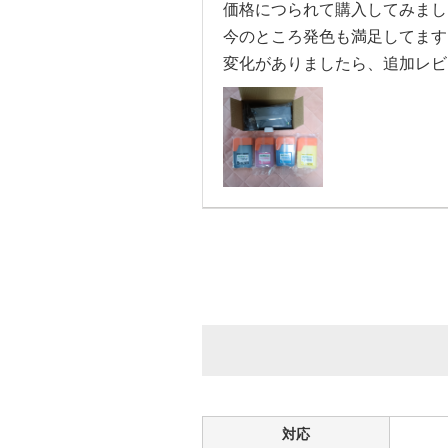
価格につられて購入してみまし
今のところ発色も満足してます
変化がありましたら、追加レビ
4.5
評価：
大阪府のお客様
商品：
IT08KA (顔料ブラック) エプソン[Ep
プリンター：PX-M6711FT
コスパが高い
コスパが高く品質にも差は感じ
対応
4.2
評価：