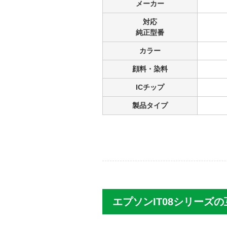
メーカー
静岡県のお客様
対応
商品：
IT08-4MP + PXMB9 (顔料4色
プリンター：EPSON PX-M6711FT
純正型番
問題無く使えています
カラー
プリンタ購入５ヶ月後にインク
顔料・染料
問題無く使えていますが、若干
ICチップ
りを起こしたことは今のところ
ただ、Ｐ ...
[続きを読む]
製品タイプ
エプソンIT08シリー