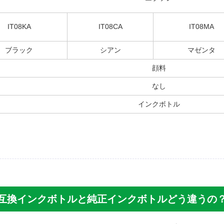
セット＋メンテナンスボックス) エプソン[Epson]互換インクカートリッジ
IT08KA
IT08CA
IT08MA
ブラック
シアン
マゼンタ
を購入し使用しています。
顔料
色が薄いように感じます。耐久性はまだわかりません。印刷も
なし
ありません。
インクボトル
ズの互換インクボトルと純正インクボトルどう違うの