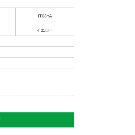
IT08YA
イエロー
時々しかしていませんが目詰ま
？