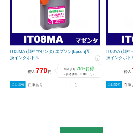
IT08MA (顔料マゼンタ) エプソン[Epson]互
IT08YA (顔
換インクボトル
換インクボト
75%お得
770
純正より
税込
円
税込
（参考価格：3,060 円）
在庫あり
在庫
当日出荷
当日出荷