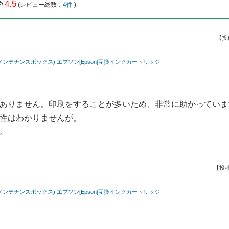
4.5
(レビュー総数：
4件
)
【投
セット＋メンテナンスボックス) エプソン[Epson]互換インクカートリッジ
ありません。印刷をすることが多いため、非常に助かっていま
性はわかりませんが。
。
【投稿
セット＋メンテナンスボックス) エプソン[Epson]互換インクカートリッジ