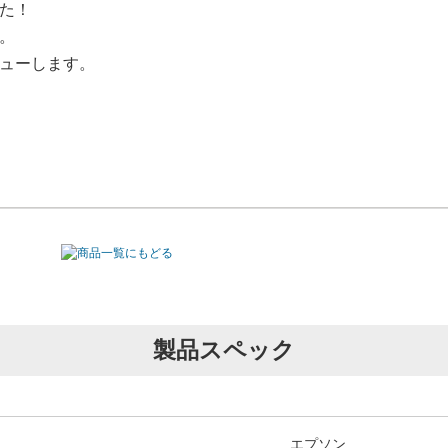
た！
。
ューします。
【投稿
son]互換インクボトル
製品スペック
ません。
エプソン
【投稿