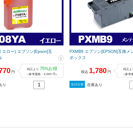
料イエロー) エプソン[Epson]互
PXMB9 エプソン[EPSON]互換
ル
ボックス
75%お得
770
1,780
純正より
純正よ
円
税込
円
（参考価格：3,060 円）
（参考価
あり
在庫あり
当日出荷