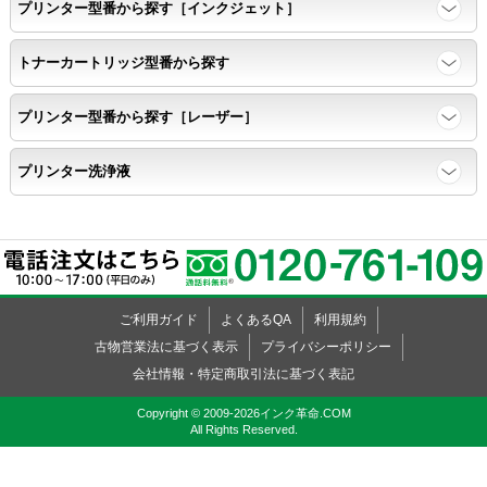
プリンター型番から探す［インクジェット］
寿命レポート
トナーカートリッジ型番から探す
ページ収量、1,000ページあたりのパウダー消費量、転写率、
SAD値を計測
プリンター型番から探す［レーザー］
落下試験
プリンター洗浄液
各側面から落下テストを実施し、製品に傷、ひび割れ、粉漏れ等
がない
外観
ご利用ガイド
よくあるQA
利用規約
粉漏れや損傷箇所はないか目視確認
古物営業法に基づく表示
プライバシーポリシー
会社情報・特定商取引法に基づく表記
Copyright © 2009-2026インク革命.COM
All Rights Reserved.