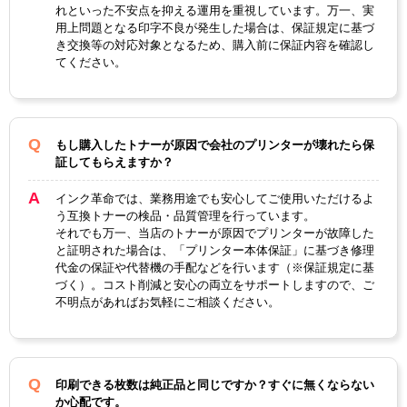
カラー
シアン
れといった不安点を抑える運用を重視しています。万一、実
ー
タ
ク
用上問題となる印字不良が発生した場合は、保証規定に基づ
き交換等の対応対象となるため、購入前に保証内容を確認し
ICチッ
あり
てください。
プ
製品タ
リサイクルトナー
イプ
もし購入したトナーが原因で会社のプリンターが壊れたら保
証してもらえますか？
インク革命では、業務用途でも安心してご使用いただけるよ
う互換トナーの検品・品質管理を行っています。
それでも万一、当店のトナーが原因でプリンターが故障した
と証明された場合は、「プリンター本体保証」に基づき修理
代金の保証や代替機の手配などを行います（※保証規定に基
づく）。コスト削減と安心の両立をサポートしますので、ご
不明点があればお気軽にご相談ください。
印刷できる枚数は純正品と同じですか？すぐに無くならない
か心配です。