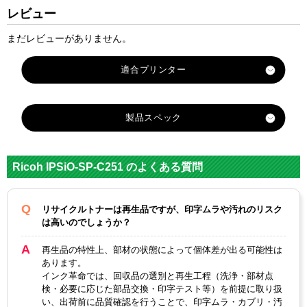
レビュー
まだレビューがありません。
製品スペック
対応
メーカ
リコー
Ricoh IPSiO-SP-C251 のよくある質問
ー
IPSiO-
IPSiO-
IPSiO-
IPSiO-
リサイクルトナーは再生品ですが、印字ムラや汚れのリスク
SP-
SP-
SP-
SP-
は高いのでしょうか？
対応
C310HY
C310H
C310H
C310HB
純正型
イエ
M マゼ
C シア
K ブラ
再生品の特性上、部材の状態によって個体差が出る可能性は
番
あります。
ロー大
ンタ大
ン大容
ック大
インク革命では、回収品の選別と再生工程（洗浄・部材点
容量
容量
量
容量
検・必要に応じた部品交換・印字テスト等）を前提に取り扱
い、出荷前に品質確認を行うことで、印字ムラ・カブリ・汚
イエロ
マゼン
ブラッ