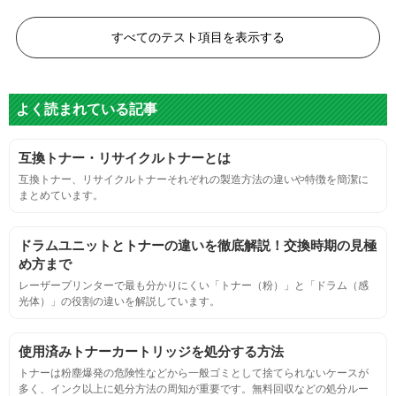
白黒ドット
すべてのテスト項目を表示する
目視検査またはドットサイズ比較ボードを使用し数値測定
よく読まれている記事
グレースケール
互換トナー・リサイクルトナーとは
目視検査にて数値測定
互換トナー、リサイクルトナーそれぞれの製造方法の違いや特徴を簡潔に
まとめています。
ページ収量
ドラムユニットとトナーの違いを徹底解説！交換時期の見極
連続印刷時の安定した印刷枚数測定
め方まで
レーザープリンターで最も分かりにくい「トナー（粉）」と「ドラム（感
光体）」の役割の違いを解説しています。
定着度
摩擦試験機で濃度値を測定
使用済みトナーカートリッジを処分する方法
トナーは粉塵爆発の危険性などから一般ゴミとして捨てられないケースが
多く、インク以上に処分方法の周知が重要です。無料回収などの処分ルー