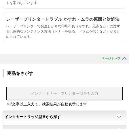
適合性
トを案内しています。
プリンターへの装着・固定位置の確認・接点の状態の確認
レーザープリンタートラブル かすれ・ムラの原因と対処法
レーザープリンターで発生しがちな印刷不良（かすれ、黒点など）に対す
生涯印刷
る汎用的なメンテナンス方法（トナーを振る、ドラムを拭くなど）がまと
められています。
サンプルを規定枚数以上印刷できる
印刷中に紙詰まり、異音、粉漏れ等の異常がないことを確認
ページトップ
環境耐性
商品をさがす
温度変化耐性・湿度影響・保管条件適合性の確認
印刷耐久性
※2文字以上入力で、検索結果が自動表示します
ページ印刷可能枚数・連続印刷時の安定性・経時変化の影響の確
インクカートリッジ型番から探す
認