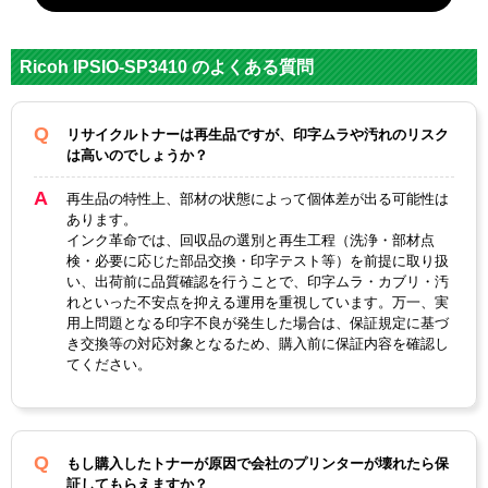
対応
リコー
メーカー
Ricoh IPSIO-SP3410 のよくある質問
対応
IPSiO-SP3400H ブラッ
純正型番
ク大容量
リサイクルトナーは再生品ですが、印字ムラや汚れのリスク
は高いのでしょうか？
カラー
ブラック
再生品の特性上、部材の状態によって個体差が出る可能性は
ICチップ
あり
あります。
インク革命では、回収品の選別と再生工程（洗浄・部材点
製品タイプ
リサイクルトナー
検・必要に応じた部品交換・印字テスト等）を前提に取り扱
い、出荷前に品質確認を行うことで、印字ムラ・カブリ・汚
れといった不安点を抑える運用を重視しています。万一、実
用上問題となる印字不良が発生した場合は、保証規定に基づ
き交換等の対応対象となるため、購入前に保証内容を確認し
てください。
もし購入したトナーが原因で会社のプリンターが壊れたら保
証してもらえますか？