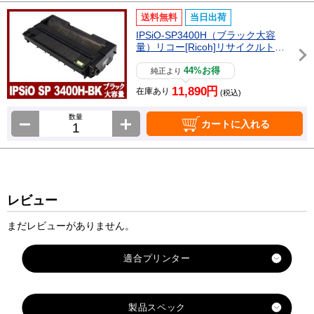
送料無料
当日出荷
IPSiO-SP3400H（ブラック大容
量）リコー[Ricoh]リサイクルトナ
ーカートリッジ
44%お得
純正より
11,890円
在庫あり
(税込)
数量
カートに入れる
レビュー
まだレビューがありません。
製品スペック