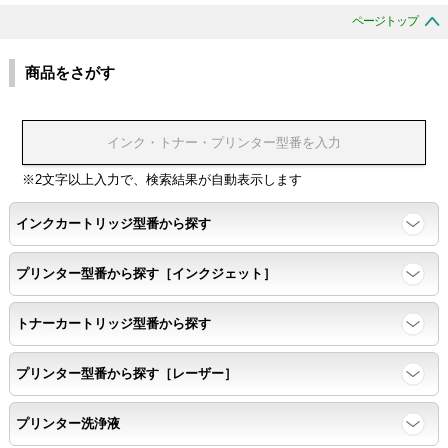
ページトップ
環境耐性
商品をさがす
温度変化耐性・湿度影響・保管条件適合性の確認
印刷耐久性
※2文字以上入力で、検索結果が自動表示します
ページ印刷可能枚数・連続印刷時の安定性・経時変化の影響の確
インクカートリッジ型番から探す
認
プリンター型番から探す［インクジェット］
寿命レポート
トナーカートリッジ型番から探す
ページ収量、1,000ページあたりのパウダー消費量、転写率、
SAD値を計測
プリンター型番から探す［レーザー］
落下試験
プリンター洗浄液