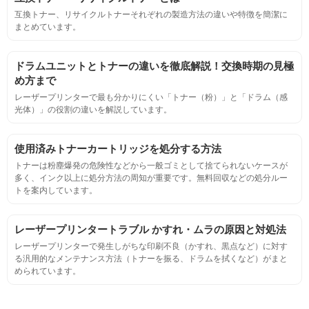
目視検査にて数値測定
互換トナー、リサイクルトナーそれぞれの製造方法の違いや特徴を簡潔に
まとめています。
ページ収量
ドラムユニットとトナーの違いを徹底解説！交換時期の見極
連続印刷時の安定した印刷枚数測定
め方まで
レーザープリンターで最も分かりにくい「トナー（粉）」と「ドラム（感
光体）」の役割の違いを解説しています。
定着度
摩擦試験機で濃度値を測定
使用済みトナーカートリッジを処分する方法
トナーは粉塵爆発の危険性などから一般ゴミとして捨てられないケースが
多く、インク以上に処分方法の周知が重要です。無料回収などの処分ルー
適合性
トを案内しています。
プリンターへの装着・固定位置の確認・接点の状態の確認
レーザープリンタートラブル かすれ・ムラの原因と対処法
レーザープリンターで発生しがちな印刷不良（かすれ、黒点など）に対す
生涯印刷
る汎用的なメンテナンス方法（トナーを振る、ドラムを拭くなど）がまと
められています。
サンプルを規定枚数以上印刷できる
印刷中に紙詰まり、異音、粉漏れ等の異常がないことを確認