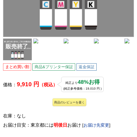
まとめ買い割
商品&プリンター保証
返金保証
48%お得
9,910 円
純正より
価格：
（税込）
(純正参考価格：19,010 円 )
商品のレビューを書く
在庫：なし
お届け目安：東京都には
明後日
お届け
[
お届け先変更
]