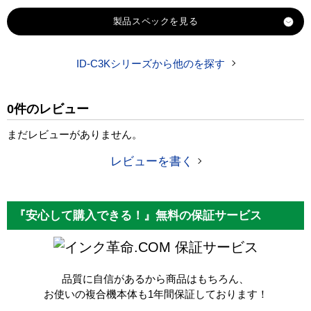
製品スペック
ID-C3Kシリーズから他のを探す
対応
OKI
メーカー
0件のレビュー
対応
ID-C3KC
純正型番
まだレビューがありません。
商品コード
ID-C3KC
レビューを書く
税込価格
9,910 円
純正参考価格
19,010 円
『安心して購入できる！』無料の保証サービス
カラー
シアン
保証サービス
ICチップ
なし
品質に自信があるから商品はもちろん、
製品タイプ
リサイクルドラム
お使いの複合機本体も1年間保証しております！