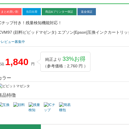
まとめ買い割
当日出荷
商品&プリンター保証
返金保証
ICチップ付き！残量検知機能対応！
ICVM97 (顔料ビビッドマゼンタ) エプソン[Epson]互換インクカートリッ
★レビュー募集中
33%お得
1,840
純正より
税込
円
（参考価格：2,760 円 ）
カラー
商品特徴