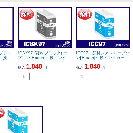
トブラッ
ICBK97 (顔料ブラック) エ
ICC97（顔料シアン）エプソ
]互換イ
プソン[Epson]互換インクカ
ン[Epson]互換インクカート
ートリッジ
リッジ
1,840
1,840
税込
円
税込
円