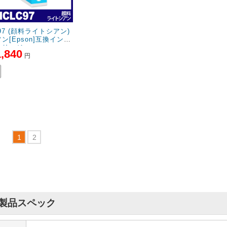
C97 (顔料ライトシアン)
ン[Epson]互換インク
トリッジ
1,840
円
製品スペック