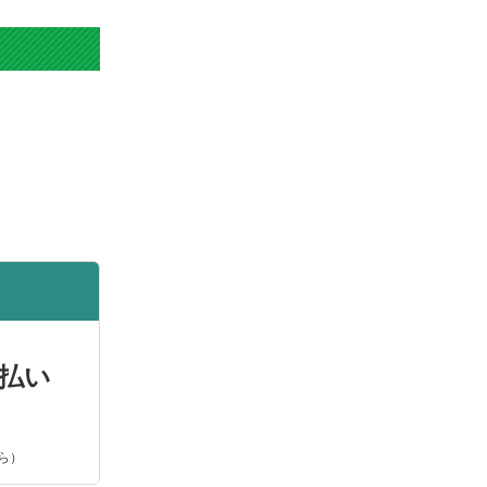
払い
ら）