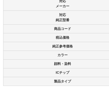
対応
メーカー
対応
純正型番
商品コード
税込価格
純正参考価格
カラー
顔料・染料
ICチップ
製品タイプ