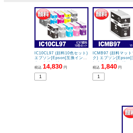
IC10CL97 (顔料10色セット)
ICMB97 (顔料マッ
エプソン[Epson]互換インク
ク) エプソン[Epson
カートリッジ
ンクカートリッジ
14,830
1,840
税込
円
税込
円