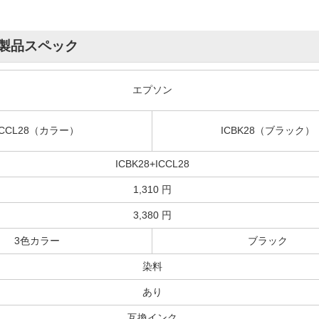
製品スペック
エプソン
ICCL28（カラー）
ICBK28（ブラック）
ICBK28+ICCL28
1,310 円
3,380 円
3色カラー
ブラック
染料
あり
互換インク