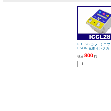
ICCL28(カラー) エ
PSON]互換インクカ
ッジ
800
税込
円