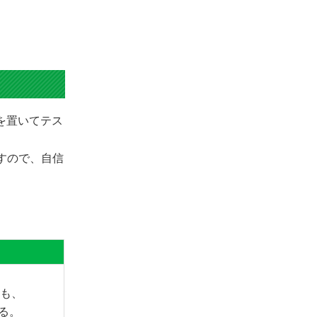
きを置いてテス
ますので、自信
ても、
る。