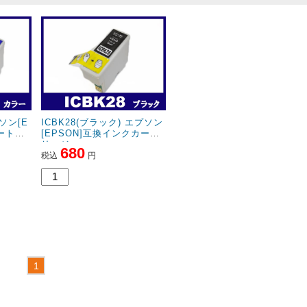
プソン[E
ICBK28(ブラック) エプソン
ートリ
[EPSON]互換インクカート
リッジ
680
税込
円