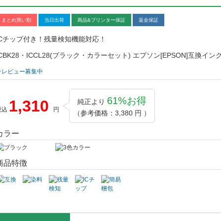
まとめ買い割
当日出荷
商品&プリンター保証
返金保証
ICチップ付き！残量検知機能対応！
ICBK28・ICCL28(ブラック・カラーセット) エプソン[EPSON]互換イ
★レビュー募集中
61%お得
1,310
純正より
税込
円
（参考価格：3,380 円 ）
カラー
商品特徴