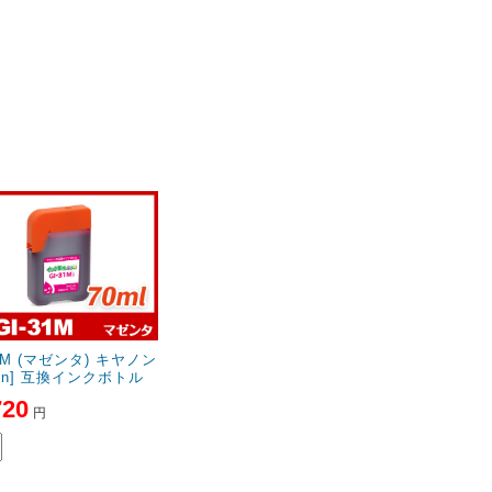
ノン[C
トル
31M (マゼンタ) キヤノン
non] 互換インクボトル
720
円