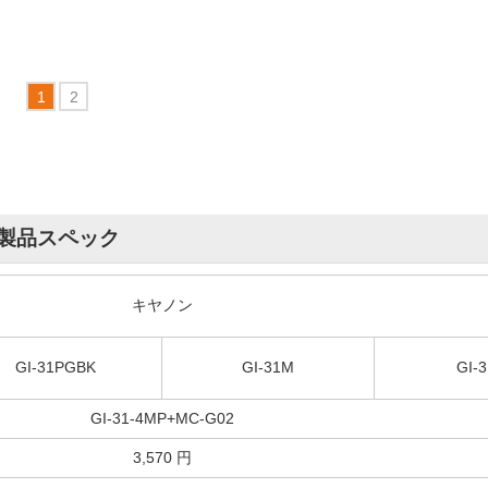
製品スペック
キヤノン
GI-31PGBK
GI-31M
GI-
GI-31-4MP+MC-G02
3,570 円