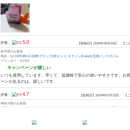
5.0
評価：
【投稿日】2026年06月24日
【ご注
岩手県のお客様
商品：
GI-31PGBK×2 (顔料ブラック2本セット) キヤノン[Canon] 互換インクボトル
プリンター：G1310
キャンペーンが嬉しい
いつも使用しています。早くて、低価格で安心の使いやすさです。お
ーンがあるのは、嬉しいです。
4.7
評価：
【投稿日】2024年07月23日
【ご
神奈川県のお客様
商品：
GI-31-4MP×2（ブラックのみ顔料4色セット x2セット) キヤノン[Canon]互換イン
プリンター：キヤノンG3360
コスパ最高
今回始めて注文させていただきました。