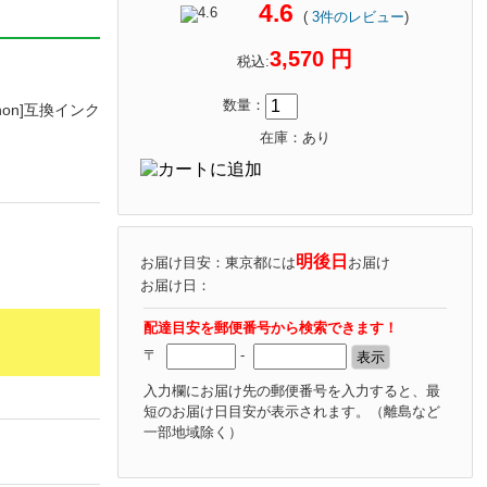
4.6
(
3
件のレビュー
)
3,570 円
税込:
数量：
anon]互換インク
在庫：あり
明後日
お届け目安：東京都には
お届け
お届け日：
配達目安を郵便番号から検索できます！
〒
-
入力欄にお届け先の郵便番号を入力すると、最
短のお届け日目安が表示されます。
（離島など
一部地域除く）
ャンペーンの詳細はこちら