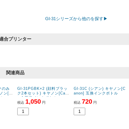
使い始めたばかりなので耐光性は分かりませんが、色合いに関しては
ても全く遜色ありません。
インクの注入も簡単でスムーズに入れることができます。
GI-31シリーズから他のを探す▶
純正品はボトルの色を間 ...
[続きを読む]
適合プリンター
関連商品
GI-31PGBK×2 (顔料ブラッ
GI-31C (シアン) キヤノン[C
ク2本セット) キヤノン[Can
anon] 互換インクボトル
on] 互換インクボトル
1,050
720
税込
円
税込
円
ックのみ