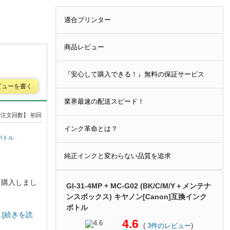
適合プリンター
商品レビュー
『安心して購入できる！』無料の保証サービス
ビューを書く
業界最速の配送スピード！
注文回数】 初回
インク革命とは？
クボトル
純正インクと変わらない品質を追求
て購入しまし
GI-31-4MP + MC-G02 (BK/C/M/Y＋メンテナ
ンスボックス) キヤノン[Canon]互換インク
ボトル
.
[続きを読
4.6
(
3
件のレビュー
)