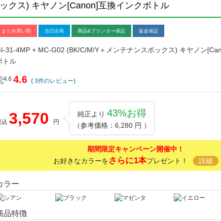
ナンスボックス) キヤノン[Canon]互換インクボトル
まとめ買い割
当日出荷
商品&プリンター保証
返金保証
GI-31-4MP + MC-G02 (BK/C/M/Y＋メンテナンスボックス) キヤノン[C
ボトル
4.6
(
3
件のレビュー
)
43%お得
3,570
純正より
税込
円
（参考価格：6,280 円 ）
期間限定キャンペーン開催中！
さらに1本
お好きなカラーを
プレゼント！
詳細
カラー
商品特徴
キ