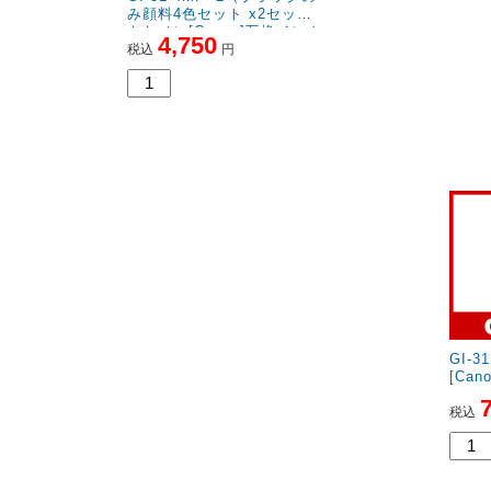
み顔料4色セット x2セット)
顔料4色セット）キヤ
キヤノン[Canon]互換インク
anon]互換インクボ
4,750
2,480
ボトル
税込
円
税込
円
GI-
[Ca
税込