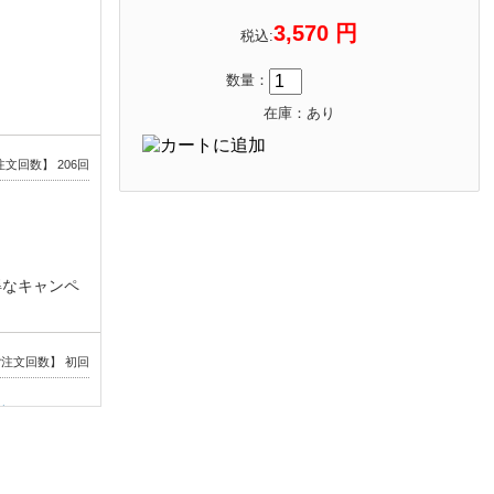
3,570 円
税込:
数量：
在庫：あり
文回数】 206回
得なキャンペ
注文回数】 初回
クボトル