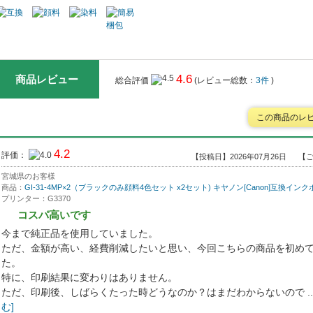
4.6
商品レビュー
総合評価
(レビュー総数：
3件
)
この商品のレ
4.2
評価：
【投稿日】2026年07月26日
【ご
宮城県のお客様
商品：
GI-31-4MP×2（ブラックのみ顔料4色セット x2セット) キヤノン[Canon]互換イン
プリンター：G3370
コスパ高いです
今まで純正品を使用していました。
ただ、金額が高い、経費削減したいと思い、今回こちらの商品を初め
た。
特に、印刷結果に変わりはありません。
ただ、印刷後、しばらくたった時どうなのか？はまだわからないので ..
む]