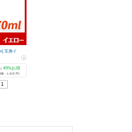
on] 互換イ
49%お得
り
格：1,410 円）