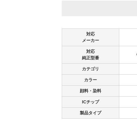
対応
メーカー
対応
純正型番
カテゴリ
カラー
顔料・染料
ICチップ
製品タイプ