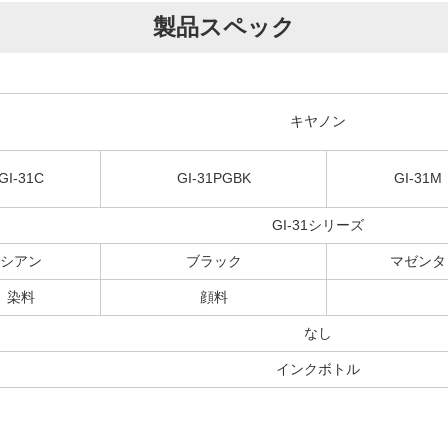
製品スペック
キヤノン
GI-31C
GI-31PGBK
GI-31M
GI-31シリーズ
シアン
ブラック
マゼンタ
染料
顔料
なし
インクボトル