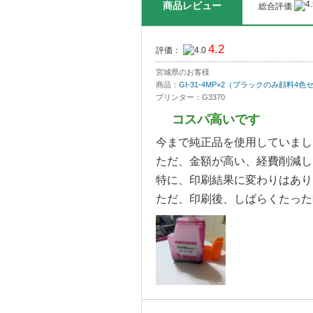
商品レビュー
総合評価
4.2
評価：
宮城県のお客様
商品：
GI-31-4MP×2（ブラックのみ顔料4色
プリンター：G3370
コスパ高いです
今まで純正品を使用していまし
ただ、金額が高い、経費削減し
特に、印刷結果に変わりはあり
ただ、印刷後、しばらくたった時