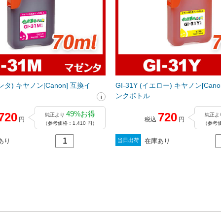
ゼンタ) キヤノン[Canon] 互換イ
GI-31Y (イエロー) キヤノン[Can
ンクボトル
49%お得
720
720
純正より
純正よ
円
税込
円
（参考価格：1,410 円）
（参考価
あり
在庫あり
当日出荷