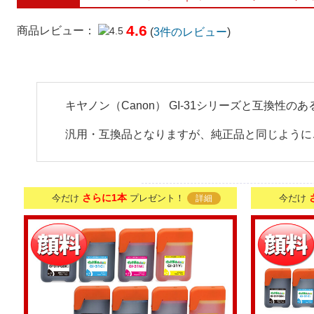
4.6
商品レビュー：
(
3
件のレビュー
)
キヤノン（Canon） GI-31シリーズと互換
汎用・互換品となりますが、純正品と同じように
さらに1本
今だけ
プレゼント！
今だけ
詳細