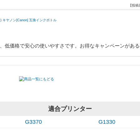
【投稿日
ト) キヤノン[Canon] 互換インクボトル
、低価格で安心の使いやすさです。お得なキャンペーンがある
【投稿
セット x2セット) キヤノン[Canon]互換インクボトル
適合プリンター
ました。
は分かりませんが、色合いに関しては純正品と比べても全く遜
G3370
G1330
に入れることができます。
きを読む]