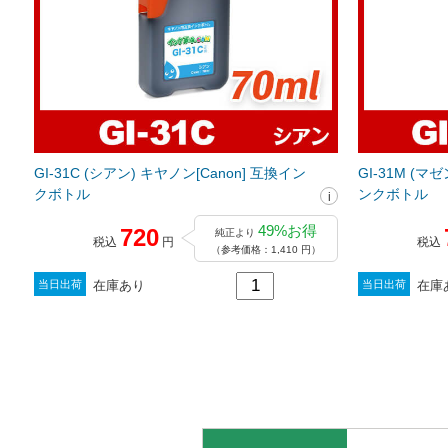
GI-31C (シアン) キヤノン[Canon] 互換イン
GI-31M (マ
クボトル
ンクボトル
49%お得
720
純正より
税込
円
税込
（参考価格：1,410 円）
在庫あり
在庫
当日出荷
当日出荷