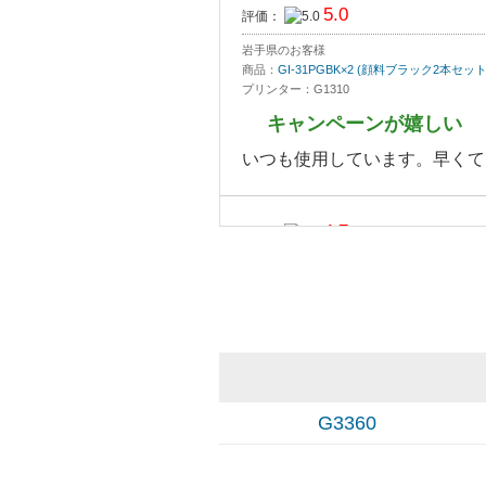
5.0
評価：
岩手県のお客様
商品：
GI-31PGBK×2 (顔料ブラック2本セッ
プリンター：G1310
キャンペーンが嬉しい
いつも使用しています。早くて
4.7
評価：
神奈川県のお客様
商品：
GI-31-4MP×2（ブラックのみ顔料4色
プリンター：キヤノンG3360
コスパ最高
今回始めて注文させていただき
使い始めたばかりなので耐光性
G3360
インクの注入も簡単でスムーズ
純正品はボトルの色を間 ...
[続