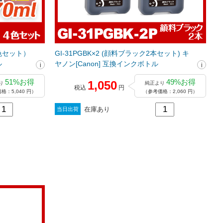
4色セット）
GI-31PGBK×2 (顔料ブラック2本セット) キ
ル
ヤノン[Canon] 互換インクボトル
51%お得
49%お得
1,050
り
純正より
税込
円
格：5,040 円）
（参考価格：2,060 円）
在庫あり
当日出荷