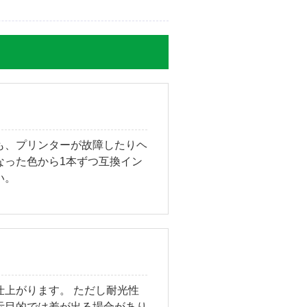
も、プリンターが故障したりヘ
なった色から1本ずつ互換イン
い。
上がります。 ただし耐光性
示目的では差が出る場合があり