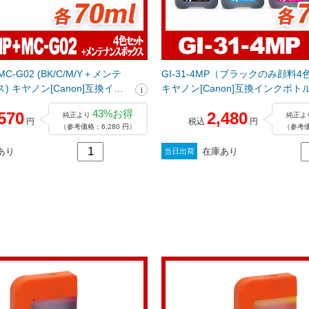
+ MC-G02 (BK/C/M/Y＋メンテ
GI-31-4MP（ブラックのみ顔料
 キヤノン[Canon]互換イン
キヤノン[Canon]互換インクボト
43%お得
570
2,480
純正より
純正よ
円
税込
円
（参考価格：6,280 円）
（参考価
あり
在庫あり
当日出荷