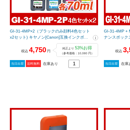
GI-31-4MP×2（ブラックのみ顔料4色セット
GI-31-4MP 
x2セット) キヤノン[Canon]互換インクボト
ナンスボックス)
ル
クボトル
53%お得
4,750
3,
純正より
税込
円
税込
（参考価格：10,080 円）
在庫あり
在庫
当日出荷
送料無料
当日出荷